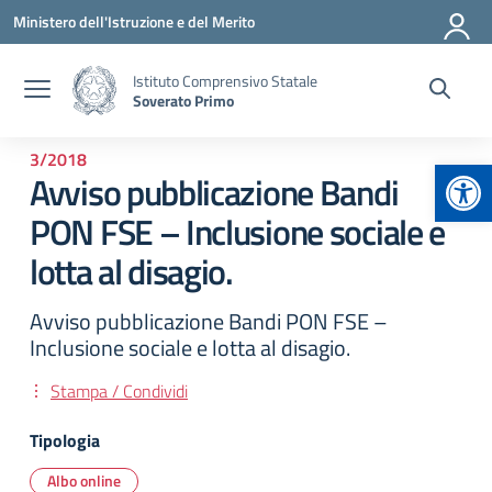
Vai ai contenuti
Vai al menu di navigazione
Vai al footer
Ministero dell'Istruzione e del Merito
Istituto Comprensivo Statale
Soverato Primo
3/2018
Apr
Avviso pubblicazione Bandi
PON FSE – Inclusione sociale e
lotta al disagio.
Avviso pubblicazione Bandi PON FSE –
Inclusione sociale e lotta al disagio.
Stampa / Condividi
Tipologia
Albo online