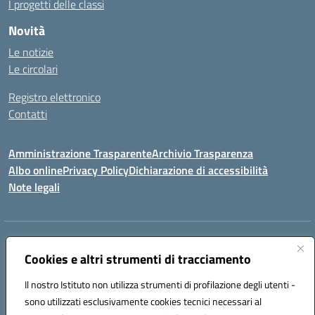
I progetti delle classi
Novità
Le notizie
Le circolari
Registro elettronico
Contatti
Amministrazione Trasparente
Archivio Trasparenza
Albo online
Privacy Policy
Dichiarazione di accessibilità
Note legali
Indirizzo:
Via Olimpia, 14 88068 SOVERATO (CZ)
Centralino:
Cookies e altri strumenti di tracciamento
096721161
Email:
czic869004@istruzione.it
Posta elettronica certificata (PEC):
czic869004@pec.istruzione.it
Il nostro Istituto non utilizza strumenti di profilazione degli utenti -
Codice fiscale: 84000710792
sono utilizzati esclusivamente cookies tecnici necessari al
Codice meccanografico:
CZIC869004