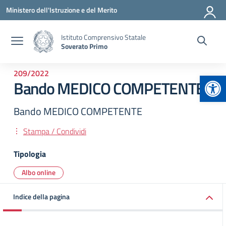
Vai ai contenuti
Vai al menu di navigazione
Vai al footer
Ministero dell'Istruzione e del Merito
Istituto Comprensivo Statale
Soverato Primo
209/2022
Apr
Bando MEDICO COMPETENTE
Bando MEDICO COMPETENTE
Stampa / Condividi
Tipologia
Albo online
Indice della pagina