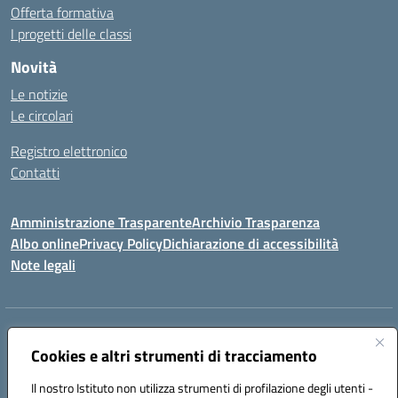
Offerta formativa
I progetti delle classi
Novità
Le notizie
Le circolari
Registro elettronico
Contatti
Amministrazione Trasparente
Archivio Trasparenza
Albo online
Privacy Policy
Dichiarazione di accessibilità
Note legali
Indirizzo:
Via Olimpia, 14 88068 SOVERATO (CZ)
Centralino:
Cookies e altri strumenti di tracciamento
096721161
Email:
czic869004@istruzione.it
Posta elettronica certificata (PEC):
czic869004@pec.istruzione.it
Il nostro Istituto non utilizza strumenti di profilazione degli utenti -