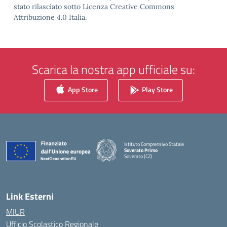
stato rilasciato sotto Licenza Creative Commons
Attribuzione 4.0 Italia.
Scarica la nostra app ufficiale su:
App Store
Play Store
Istituto Comprensivo Statale
Soverato Primo
Soverato (CZ)
— Visita la pagina iniziale della scuola
Link Esterni
MIUR
Ufficio Scolastico Regionale