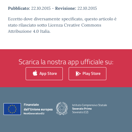
Pubblicato:
22.10.2015
-
Revisione:
22.10.2015
Eccetto dove diversamente specificato, questo articolo è
stato rilasciato sotto Licenza Creative Commons
Attribuzione 4.0 Italia.
Scarica la nostra app ufficiale su:
App Store
Play Store
Istituto Comprensivo Statale
Soverato Primo
Soverato (CZ)
— Visita la pagina iniziale della scuola