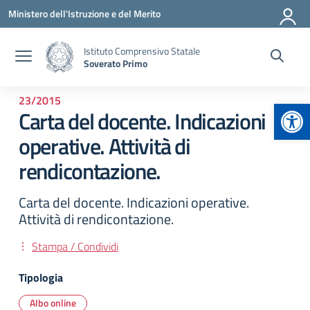
Vai ai contenuti
Vai al menu di navigazione
Vai al footer
Ministero dell'Istruzione e del Merito
Istituto Comprensivo Statale
Soverato Primo
23/2015
Apr
Carta del docente. Indicazioni
operative. Attività di
rendicontazione.
Carta del docente. Indicazioni operative.
Attività di rendicontazione.
Stampa / Condividi
Tipologia
Albo online