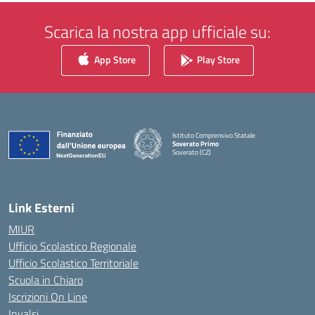
Scarica la nostra app ufficiale su:
App Store
Play Store
Istituto Comprensivo Statale
Soverato Primo
Soverato (CZ)
— Visita la pagina iniziale della scuola
Link Esterni
MIUR
Ufficio Scolastico Regionale
Ufficio Scolastico Territoriale
Scuola in Chiaro
Iscrizioni On Line
Invalsi