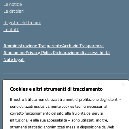
Le notizie
Le circolari
Registro elettronico
Contatti
Amministrazione Trasparente
Archivio Trasparenza
Albo online
Privacy Policy
Dichiarazione di accessibilità
Note legali
Indirizzo:
Via Olimpia, 14 88068 SOVERATO (CZ)
Centralino:
Cookies e altri strumenti di tracciamento
096721161
Email:
czic869004@istruzione.it
Posta elettronica certificata (PEC):
czic869004@pec.istruzione.it
Il nostro Istituto non utilizza strumenti di profilazione degli utenti -
Codice fiscale: 84000710792
sono utilizzati esclusivamente cookies tecnici necessari al
Codice meccanografico:
CZIC869004
corretto funzionamento del sito, alla fruibilità dei servizi
Codice unico di fatturazione (CUF): UFKGA0
istituzionali e alla sua accessibilità – sono utilizzati, inoltre,
strumenti statistici anonimizzati messi a disposizione da Web