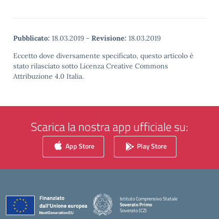
Pubblicato:
18.03.2019
-
Revisione:
18.03.2019
Eccetto dove diversamente specificato, questo articolo è
stato rilasciato sotto Licenza Creative Commons
Attribuzione 4.0 Italia.
Scarica la nostra app ufficiale su:
App Store
Play Store
Istituto Comprensivo Statale
Soverato Primo
Soverato (CZ)
— Visita la pagina iniziale della scuola