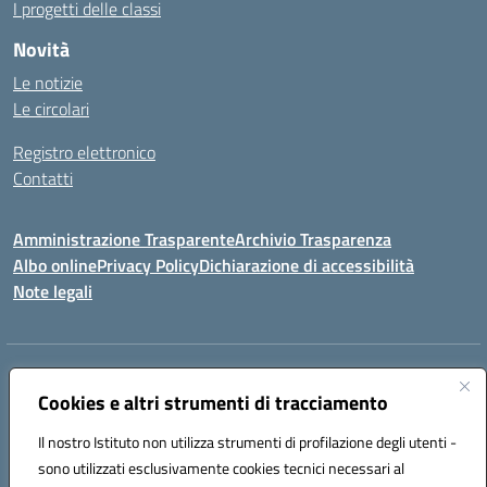
I progetti delle classi
Novità
Le notizie
Le circolari
Registro elettronico
Contatti
Amministrazione Trasparente
Archivio Trasparenza
Albo online
Privacy Policy
Dichiarazione di accessibilità
Note legali
Indirizzo:
Via Olimpia, 14 88068 SOVERATO (CZ)
Centralino:
Cookies e altri strumenti di tracciamento
096721161
Email:
czic869004@istruzione.it
Posta elettronica certificata (PEC):
czic869004@pec.istruzione.it
Il nostro Istituto non utilizza strumenti di profilazione degli utenti -
Codice fiscale: 84000710792
sono utilizzati esclusivamente cookies tecnici necessari al
Codice meccanografico:
CZIC869004