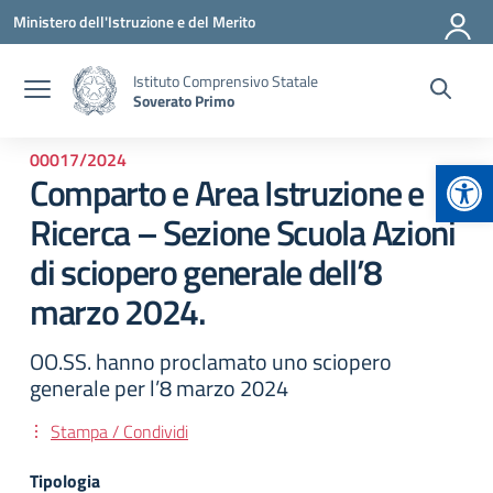
Vai ai contenuti
Vai al menu di navigazione
Vai al footer
Ministero dell'Istruzione e del Merito
Istituto Comprensivo Statale
Soverato Primo
00017/2024
Apr
Comparto e Area Istruzione e
Ricerca – Sezione Scuola Azioni
di sciopero generale dell’8
marzo 2024.
OO.SS. hanno proclamato uno sciopero
generale per l’8 marzo 2024
Stampa / Condividi
Tipologia