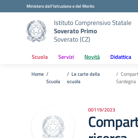
Vai ai contenuti
Vai al menu di navigazione
Vai al footer
Ministero dell'Istruzione e del Merito
Istituto Comprensivo Statale
Soverato Primo
Soverato (CZ)
Scuola
Servizi
Novità
Didattica
Home
Le carte della
Comparto
Scuola
scuola
Sardegna
00119/2023
Comparto