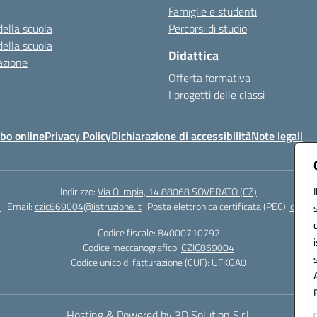
Famiglie e studenti
della scuola
Percorsi di studio
della scuola
Didattica
azione
Offerta formativa
I progetti delle classi
bo online
Privacy Policy
Dichiarazione di accessibilità
Note legali
Indirizzo:
Via Olimpia, 14 88068 SOVERATO (CZ)
1
Email:
czic869004@istruzione.it
Posta elettronica certificata (PEC):
czic86
Codice fiscale: 84000710792
Codice meccanografico:
CZIC869004
Codice unico di fatturazione (CUF): UFKGA0
Hosting & Powered by 3D Solution S.r.l.