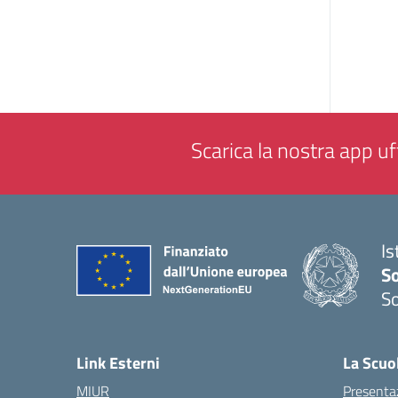
Scarica la nostra app uff
Is
S
So
— 
Link Esterni
La Scuo
MIUR
Presenta