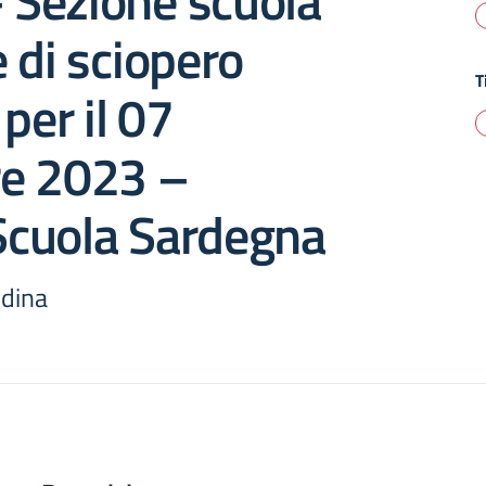
– Sezione scuola
 di sciopero
T
per il 07
e 2023 –
cuola Sardegna
ndina