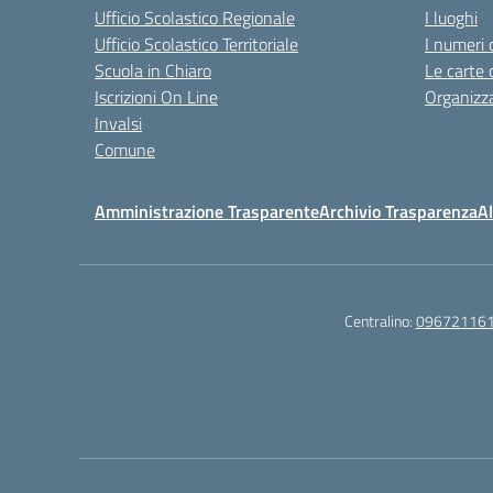
Ufficio Scolastico Regionale
I luoghi
Ufficio Scolastico Territoriale
I numeri 
Scuola in Chiaro
Le carte 
Iscrizioni On Line
Organizz
Invalsi
Comune
Amministrazione Trasparente
Archivio Trasparenza
Al
Centralino:
09672116