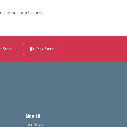
rilasciato sotto Licenza
 Store
Play Store
Novità
Le notizie