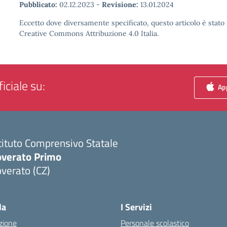
Pubblicato:
02.12.2023
-
Revisione:
13.01.2024
Eccetto dove diversamente specificato, questo articolo è stato 
Creative Commons Attribuzione 4.0 Italia.
iciale su:
App
tituto Comprensivo Statale
overato Primo
verato (CZ)
Visita la pagina iniziale della scuola
la
I Servizi
zione
Personale scolastico