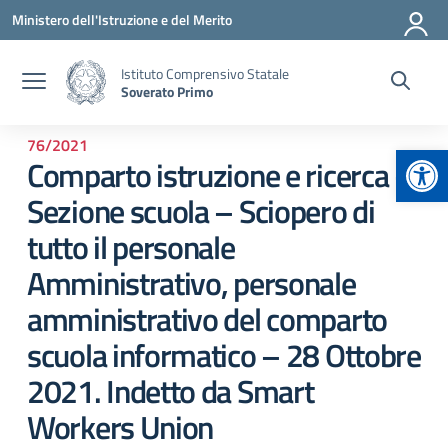
Vai ai contenuti
Vai al menu di navigazione
Vai al footer
Ministero dell'Istruzione e del Merito
Istituto Comprensivo Statale
Soverato Primo
76/2021
Apr
Comparto istruzione e ricerca –
Sezione scuola – Sciopero di
tutto il personale
Amministrativo, personale
amministrativo del comparto
scuola informatico – 28 Ottobre
2021. Indetto da Smart
Workers Union