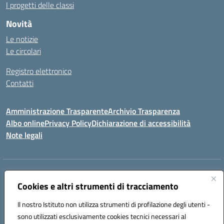
I progetti delle classi
Novità
Le notizie
Le circolari
Registro elettronico
Contatti
Amministrazione Trasparente
Archivio Trasparenza
Albo online
Privacy Policy
Dichiarazione di accessibilità
Note legali
Indirizzo:
Via Olimpia, 14 88068 SOVERATO (CZ)
Centralino:
Cookies e altri strumenti di tracciamento
096721161
Email:
czic869004@istruzione.it
Posta elettronica certificata (PEC):
czic869004@pec.istruzione.it
Il nostro Istituto non utilizza strumenti di profilazione degli utenti -
Codice fiscale: 84000710792
sono utilizzati esclusivamente cookies tecnici necessari al