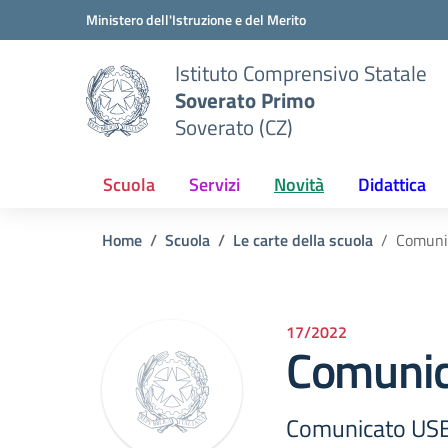
Vai ai contenuti
Vai al menu di navigazione
Vai al footer
Ministero dell'Istruzione e del Merito
Istituto Comprensivo Statale
Soverato Primo
Soverato (CZ)
Scuola
Servizi
Novità
Didattica
Home
Scuola
Le carte della scuola
Comuni
17/2022
Comunic
Comunicato USB