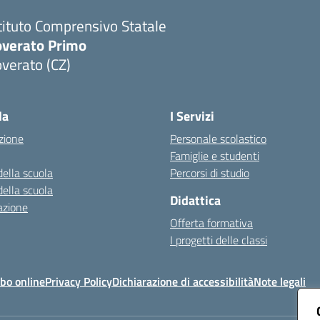
tituto Comprensivo Statale
overato Primo
verato (CZ)
Visita la pagina iniziale della scuola
la
I Servizi
zione
Personale scolastico
Famiglie e studenti
della scuola
Percorsi di studio
della scuola
Didattica
azione
Offerta formativa
I progetti delle classi
bo online
Privacy Policy
Dichiarazione di accessibilità
Note legali