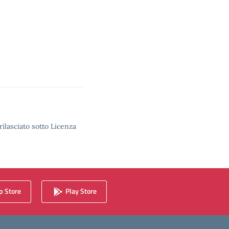
rilasciato sotto Licenza
 Store
Play Store