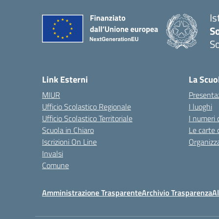
Is
S
So
— 
Link Esterni
La Scuo
MIUR
Presenta
Ufficio Scolastico Regionale
I luoghi
Ufficio Scolastico Territoriale
I numeri 
Scuola in Chiaro
Le carte 
Iscrizioni On Line
Organizz
Invalsi
Comune
Amministrazione Trasparente
Archivio Trasparenza
Al