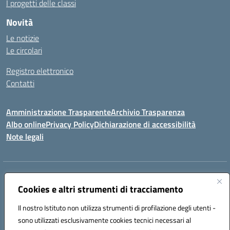
I progetti delle classi
Novità
Le notizie
Le circolari
Registro elettronico
Contatti
Amministrazione Trasparente
Archivio Trasparenza
Albo online
Privacy Policy
Dichiarazione di accessibilità
Note legali
Indirizzo:
Via Olimpia, 14 88068 SOVERATO (CZ)
Centralino:
Cookies e altri strumenti di tracciamento
096721161
Email:
czic869004@istruzione.it
Posta elettronica certificata (PEC):
czic869004@pec.istruzione.it
Il nostro Istituto non utilizza strumenti di profilazione degli utenti -
Codice fiscale: 84000710792
sono utilizzati esclusivamente cookies tecnici necessari al
Codice meccanografico:
CZIC869004