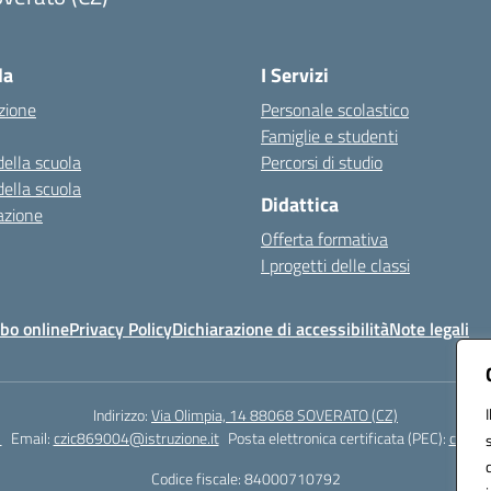
Visita la pagina iniziale della scuola
la
I Servizi
zione
Personale scolastico
Famiglie e studenti
della scuola
Percorsi di studio
della scuola
Didattica
azione
Offerta formativa
I progetti delle classi
bo online
Privacy Policy
Dichiarazione di accessibilità
Note legali
Indirizzo:
Via Olimpia, 14 88068 SOVERATO (CZ)
1
Email:
czic869004@istruzione.it
Posta elettronica certificata (PEC):
czic86
Codice fiscale: 84000710792