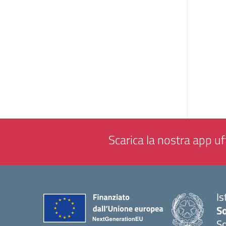
Scarica la nostra app uff
Is
S
So