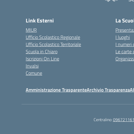
— 
Link Esterni
La Scuo
MIUR
Presenta
Ufficio Scolastico Regionale
I luoghi
Ufficio Scolastico Territoriale
I numeri 
Scuola in Chiaro
Le carte 
Iscrizioni On Line
Organizz
Invalsi
Comune
Amministrazione Trasparente
Archivio Trasparenza
Al
Centralino:
09672116