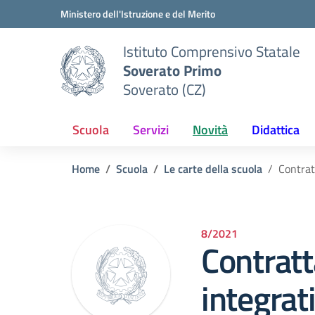
Vai ai contenuti
Vai al menu di navigazione
Vai al footer
Ministero dell'Istruzione e del Merito
Istituto Comprensivo Statale
Soverato Primo
Soverato (CZ)
Scuola
Servizi
Novità
Didattica
Home
Scuola
Le carte della scuola
Contrat
8/2021
Contrat
integrati