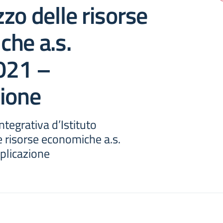
izzo delle risorse
che a.s.
021 –
zione
ntegrativa d’Istituto
le risorse economiche a.s.
plicazione