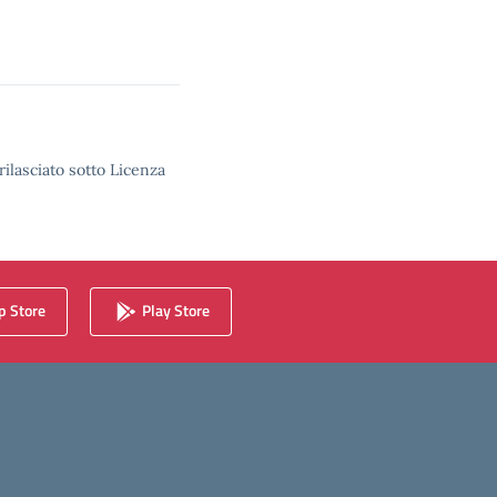
rilasciato sotto Licenza
 Store
Play Store