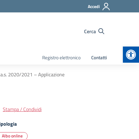
Accedi
Cerca
Apr
Registro elettronico
Contatti
he a.s. 2020/2021 – Applicazione
Stampa / Condividi
ipologia
Albo online