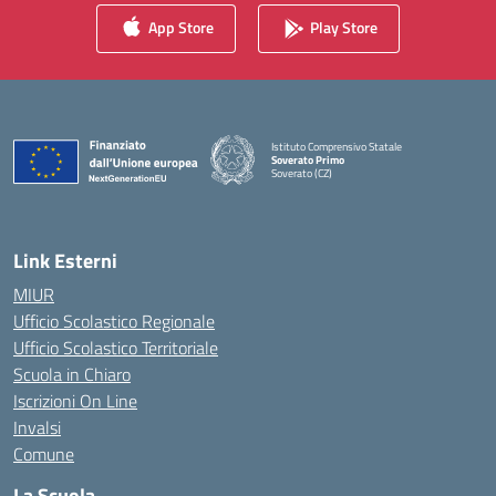
App Store
Play Store
Istituto Comprensivo Statale
Soverato Primo
Soverato (CZ)
— Visita la pagina iniziale della scuola
Link Esterni
MIUR
Ufficio Scolastico Regionale
Ufficio Scolastico Territoriale
Scuola in Chiaro
Iscrizioni On Line
Invalsi
Comune
La Scuola