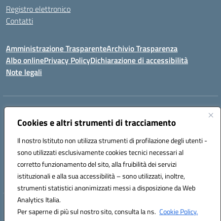
Registro elettronico
Contatti
Amministrazione Trasparente
Archivio Trasparenza
Albo online
Privacy Policy
Dichiarazione di accessibilità
Note legali
Indirizzo:
Via Olimpia, 14 88068 SOVERATO (CZ)
Centralino:
Cookies e altri strumenti di tracciamento
096721161
Email:
czic869004@istruzione.it
Posta elettronica certificata (PEC):
czic869004@pec.istruzione.it
Il nostro Istituto non utilizza strumenti di profilazione degli utenti -
Codice fiscale: 84000710792
sono utilizzati esclusivamente cookies tecnici necessari al
Codice meccanografico:
CZIC869004
corretto funzionamento del sito, alla fruibilità dei servizi
Codice unico di fatturazione (CUF): UFKGA0
istituzionali e alla sua accessibilità – sono utilizzati, inoltre,
strumenti statistici anonimizzati messi a disposizione da Web
Analytics Italia.
Hosting & Powered by 3D Solution S.r.l.
Per saperne di più sul nostro sito, consulta la ns.
Cookie Policy.
Concept & Design by Designers Italia