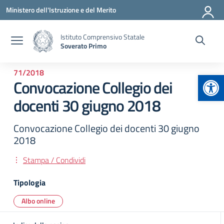
Vai ai contenuti
Vai al menu di navigazione
Vai al footer
Ministero dell'Istruzione e del Merito
Istituto Comprensivo Statale
Soverato Primo
71/2018
Apr
Convocazione Collegio dei
docenti 30 giugno 2018
Convocazione Collegio dei docenti 30 giugno
2018
Stampa / Condividi
Tipologia
Albo online