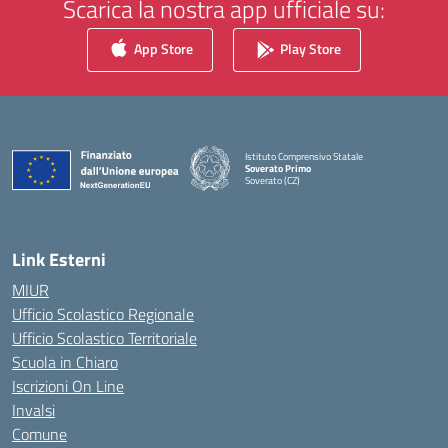
Scarica la nostra app ufficiale su:
App Store
Play Store
Istituto Comprensivo Statale
Soverato Primo
Soverato (CZ)
— Visita la pagina iniziale della scuola
Link Esterni
MIUR
Ufficio Scolastico Regionale
Ufficio Scolastico Territoriale
Scuola in Chiaro
Iscrizioni On Line
Invalsi
Comune