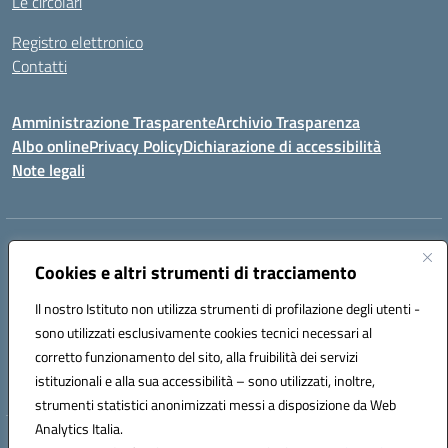
Le circolari
Registro elettronico
Contatti
Amministrazione Trasparente
Archivio Trasparenza
Albo online
Privacy Policy
Dichiarazione di accessibilità
Note legali
Indirizzo:
Via Olimpia, 14 88068 SOVERATO (CZ)
Centralino:
Cookies e altri strumenti di tracciamento
096721161
Email:
czic869004@istruzione.it
Posta elettronica certificata (PEC):
czic869004@pec.istruzione.it
Il nostro Istituto non utilizza strumenti di profilazione degli utenti -
Codice fiscale: 84000710792
sono utilizzati esclusivamente cookies tecnici necessari al
Codice meccanografico:
CZIC869004
corretto funzionamento del sito, alla fruibilità dei servizi
Codice unico di fatturazione (CUF): UFKGA0
istituzionali e alla sua accessibilità – sono utilizzati, inoltre,
strumenti statistici anonimizzati messi a disposizione da Web
Analytics Italia.
Hosting & Powered by 3D Solution S.r.l.