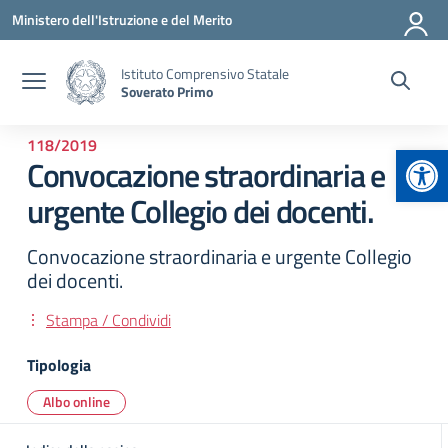
Vai ai contenuti
Vai al menu di navigazione
Vai al footer
Ministero dell'Istruzione e del Merito
Istituto Comprensivo Statale
Soverato Primo
118/2019
Apr
Convocazione straordinaria e
urgente Collegio dei docenti.
Convocazione straordinaria e urgente Collegio
dei docenti.
Stampa / Condividi
Tipologia
Albo online