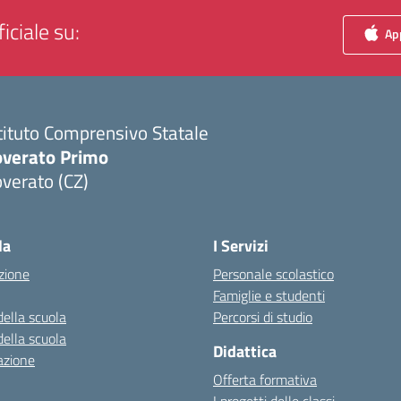
iciale su:
App
tituto Comprensivo Statale
overato Primo
verato (CZ)
Visita la pagina iniziale della scuola
la
I Servizi
zione
Personale scolastico
Famiglie e studenti
della scuola
Percorsi di studio
della scuola
Didattica
azione
Offerta formativa