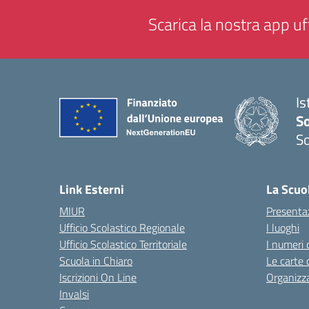
Scarica la nostra app uff
Is
S
So
— 
Link Esterni
La Scuo
MIUR
Presenta
Ufficio Scolastico Regionale
I luoghi
Ufficio Scolastico Territoriale
I numeri 
Scuola in Chiaro
Le carte 
Iscrizioni On Line
Organizz
Invalsi