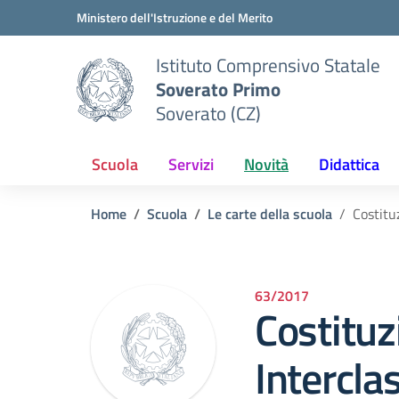
Vai ai contenuti
Vai al menu di navigazione
Vai al footer
Ministero dell'Istruzione e del Merito
Istituto Comprensivo Statale
Soverato Primo
Soverato (CZ)
Scuola
Servizi
Novità
Didattica
Home
Scuola
Le carte della scuola
Costitu
63/2017
Costituz
Interclas