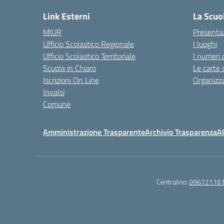
Link Esterni
La Scuo
MIUR
Presenta
Ufficio Scolastico Regionale
I luoghi
Ufficio Scolastico Territoriale
I numeri 
Scuola in Chiaro
Le carte 
Iscrizioni On Line
Organizz
Invalsi
Comune
Amministrazione Trasparente
Archivio Trasparenza
Al
Centralino:
09672116