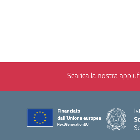
Scarica la nostra app uff
Is
S
So
— 