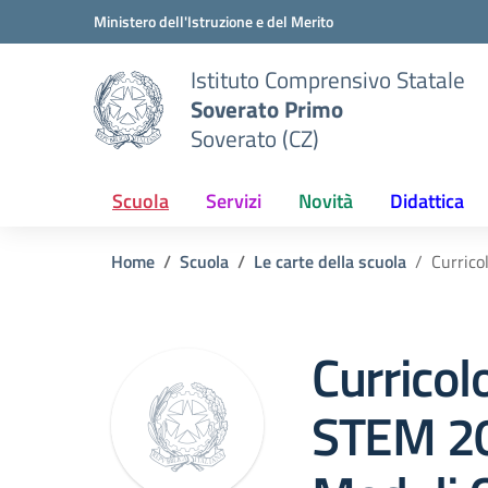
Vai ai contenuti
Vai al menu di navigazione
Vai al footer
Ministero dell'Istruzione e del Merito
Istituto Comprensivo Statale
Soverato Primo
Soverato (CZ)
Scuola
Servizi
Novità
Didattica
Home
Scuola
Le carte della scuola
Currico
Currico
STEM 2