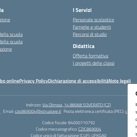
la
I Servizi
zione
Personale scolastico
Famiglie e studenti
della scuola
Percorsi di studio
della scuola
Didattica
azione
Offerta formativa
I progetti delle classi
bo online
Privacy Policy
Dichiarazione di accessibilità
Note legali
Indirizzo:
Via Olimpia, 14 88068 SOVERATO (CZ)
1
Email:
czic869004@istruzione.it
Posta elettronica certificata (PEC):
czic86
Codice fiscale: 84000710792
Codice meccanografico:
CZIC869004
Codice unico di fatturazione (CUF): UFKGA0