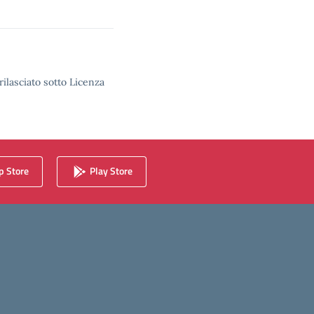
rilasciato sotto Licenza
 Store
Play Store