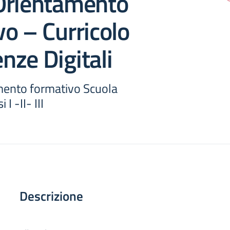
Orientamento
o – Curricolo
ze Digitali
mento formativo Scuola
I -II- III
Descrizione