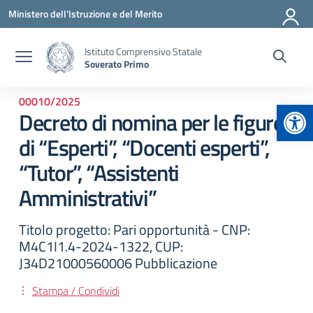
Vai ai contenuti
Vai al menu di navigazione
Vai al footer
Ministero dell'Istruzione e del Merito
Istituto Comprensivo Statale
Soverato Primo
00010/2025
Apr
Decreto di nomina per le figure
di “Esperti”, “Docenti esperti”,
“Tutor”, “Assistenti
Amministrativi”
Titolo progetto: Pari opportunità - CNP:
M4C1I1.4-2024-1322, CUP:
J34D21000560006 Pubblicazione
Stampa / Condividi