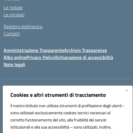
Le notizie
Le circolari
Registro elettronico
Contatti
Amministrazione Trasparente
Archivio Trasparenza
Albo online
Privacy Policy
Dichiarazione di accessibilità
Note legali
Indirizzo:
Via Olimpia, 14 88068 SOVERATO (CZ)
Centralino:
Cookies e altri strumenti di tracciamento
096721161
Email:
czic869004@istruzione.it
Posta elettronica certificata (PEC):
czic869004@pec.istruzione.it
Il nostro Istituto non utilizza strumenti di profilazione degli utenti -
Codice fiscale: 84000710792
sono utilizzati esclusivamente cookies tecnici necessari al
Codice meccanografico:
CZIC869004
corretto funzionamento del sito, alla fruibilità dei servizi
Codice unico di fatturazione (CUF): UFKGA0
istituzionali e alla sua accessibilità – sono utilizzati, inoltre,