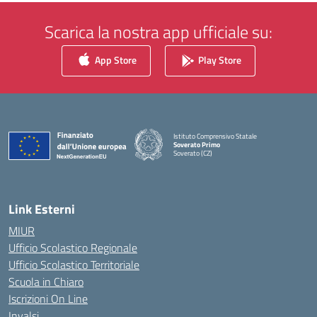
Scarica la nostra app ufficiale su:
App Store
Play Store
Istituto Comprensivo Statale
Soverato Primo
Soverato (CZ)
— Visita la pagina iniziale della scuola
Link Esterni
MIUR
Ufficio Scolastico Regionale
Ufficio Scolastico Territoriale
Scuola in Chiaro
Iscrizioni On Line
Invalsi