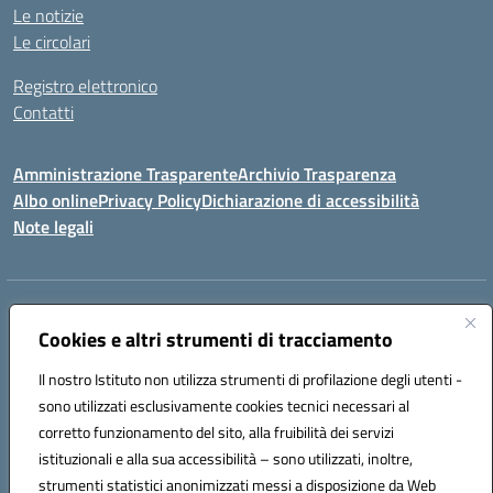
Le notizie
Le circolari
Registro elettronico
Contatti
Amministrazione Trasparente
Archivio Trasparenza
Albo online
Privacy Policy
Dichiarazione di accessibilità
Note legali
Indirizzo:
Via Olimpia, 14 88068 SOVERATO (CZ)
Centralino:
Cookies e altri strumenti di tracciamento
096721161
Email:
czic869004@istruzione.it
Posta elettronica certificata (PEC):
czic869004@pec.istruzione.it
Il nostro Istituto non utilizza strumenti di profilazione degli utenti -
Codice fiscale: 84000710792
sono utilizzati esclusivamente cookies tecnici necessari al
Codice meccanografico:
CZIC869004
corretto funzionamento del sito, alla fruibilità dei servizi
Codice unico di fatturazione (CUF): UFKGA0
istituzionali e alla sua accessibilità – sono utilizzati, inoltre,
strumenti statistici anonimizzati messi a disposizione da Web