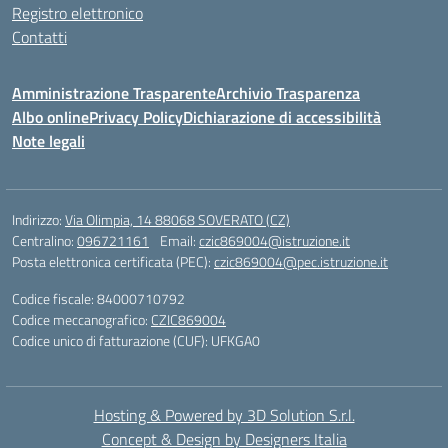
Registro elettronico
Contatti
Amministrazione Trasparente
Archivio Trasparenza
Albo online
Privacy Policy
Dichiarazione di accessibilità
Note legali
Indirizzo:
Via Olimpia, 14 88068 SOVERATO (CZ)
Centralino:
096721161
Email:
czic869004@istruzione.it
Posta elettronica certificata (PEC):
czic869004@pec.istruzione.it
Codice fiscale: 84000710792
Codice meccanografico:
CZIC869004
Codice unico di fatturazione (CUF): UFKGA0
Hosting & Powered by 3D Solution S.r.l.
Concept & Design by Designers Italia