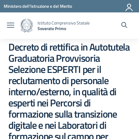
Vai ai contenuti
Vai al menu di navigazione
Vai al footer
Ministero dell'Istruzione e del Merito
Istituto Comprensivo Statale
Soverato Primo
Decreto di rettifica in Autotutela
Graduatoria Provvisoria
Selezione ESPERTI per il
reclutamento di personale
interno/esterno, in qualità di
esperti nei Percorsi di
formazione sulla transizione
digitale e nei Laboratori di
formazione sul campo per