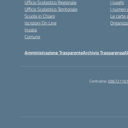
Ufficio Scolastico Regionale
I luoghi
Ufficio Scolastico Territoriale
I numeri 
Scuola in Chiaro
Le carte 
Iscrizioni On Line
Organizz
Invalsi
Comune
Amministrazione Trasparente
Archivio Trasparenza
Al
Centralino:
09672116