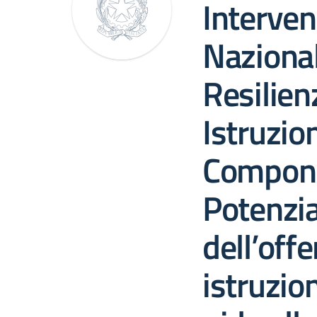
Interven
Nazional
Resilien
Istruzio
Compon
Potenzi
dell’offe
istruzion