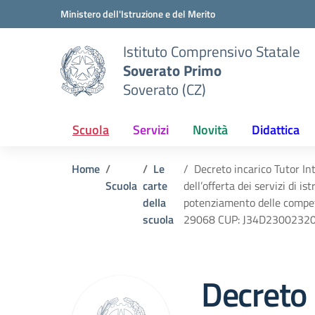
Vai ai contenuti
Vai al menu di navigazione
Vai al footer
Ministero dell'Istruzione e del Merito
Istituto Comprensivo Statale
Soverato Primo
Soverato (CZ)
Scuola
Servizi
Novità
Didattica
Home
Le
Decreto incarico Tutor I
Scuola
carte
dell’offerta dei servizi di 
della
potenziamento delle compe
scuola
29068 CUP: J34D2300232
Decreto 