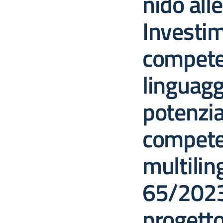
nido all
Investi
compete
linguagg
potenzi
compete
multilin
65/2023
progett