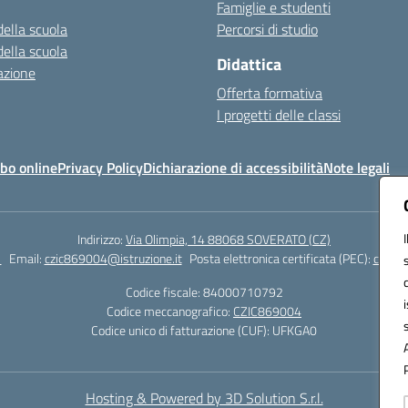
Famiglie e studenti
della scuola
Percorsi di studio
della scuola
Didattica
azione
Offerta formativa
I progetti delle classi
bo online
Privacy Policy
Dichiarazione di accessibilità
Note legali
Indirizzo:
Via Olimpia, 14 88068 SOVERATO (CZ)
1
Email:
czic869004@istruzione.it
Posta elettronica certificata (PEC):
czic86
Codice fiscale: 84000710792
Codice meccanografico:
CZIC869004
Codice unico di fatturazione (CUF): UFKGA0
Hosting & Powered by 3D Solution S.r.l.