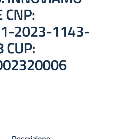
 CNP:
.1-2023-1143-
 CUP:
002320006
Descrizione