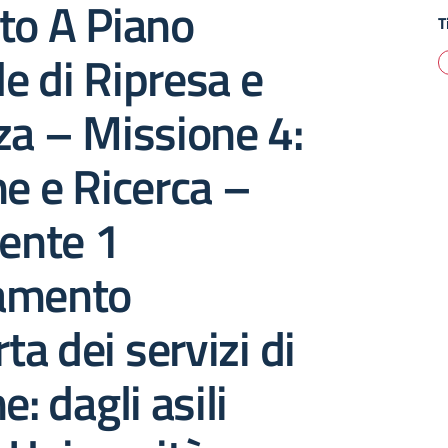
to A Piano
T
e di Ripresa e
za – Missione 4:
ne e Ricerca –
ente 1
amento
rta dei servizi di
e: dagli asili