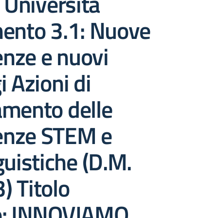
e Università
mento 3.1: Nuove
nze e nuovi
i Azioni di
amento delle
nze STEM e
guistiche (D.M.
) Titolo
o: INNOVIAMO