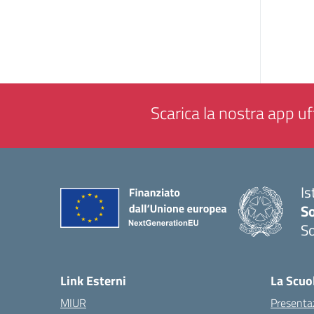
Scarica la nostra app uff
Is
S
So
— 
Link Esterni
La Scuo
MIUR
Presenta