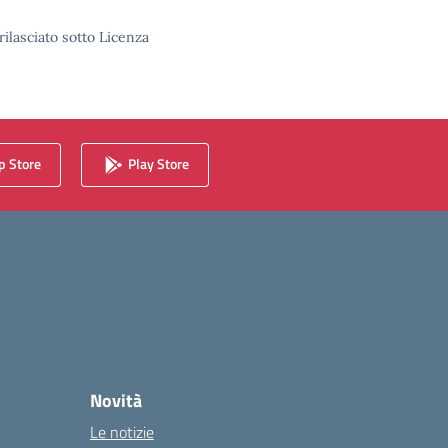
rilasciato sotto Licenza
 Store
Play Store
Novità
Le notizie