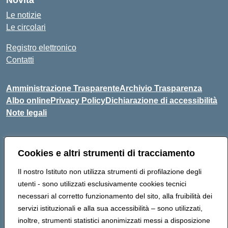
Novità
Le notizie
Le circolari
Registro elettronico
Contatti
Amministrazione Trasparente
Archivio Trasparenza
Albo online
Privacy Policy
Dichiarazione di accessibilità
Note legali
Cookies e altri strumenti di tracciamento
Indirizzo:
Via Olimpia, 14 88068 SOVERATO (CZ)
Centralino:
096721161
Email:
czic869004@istruzione.it
Il nostro Istituto non utilizza strumenti di profilazione degli
Posta elettronica certificata (PEC):
czic869004@pec.istruzione.it
utenti - sono utilizzati esclusivamente cookies tecnici
Codice fiscale: 84000710792
necessari al corretto funzionamento del sito, alla fruibilità dei
Codice meccanografico:
CZIC869004
servizi istituzionali e alla sua accessibilità – sono utilizzati,
Codice unico di fatturazione (CUF): UFKGA0
inoltre, strumenti statistici anonimizzati messi a disposizione