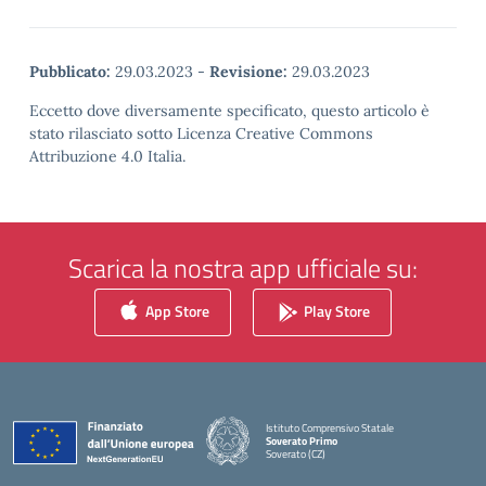
Pubblicato:
29.03.2023
-
Revisione:
29.03.2023
Eccetto dove diversamente specificato, questo articolo è
stato rilasciato sotto Licenza Creative Commons
Attribuzione 4.0 Italia.
Scarica la nostra app ufficiale su:
App Store
Play Store
Istituto Comprensivo Statale
Soverato Primo
Soverato (CZ)
— Visita la pagina iniziale della scuola