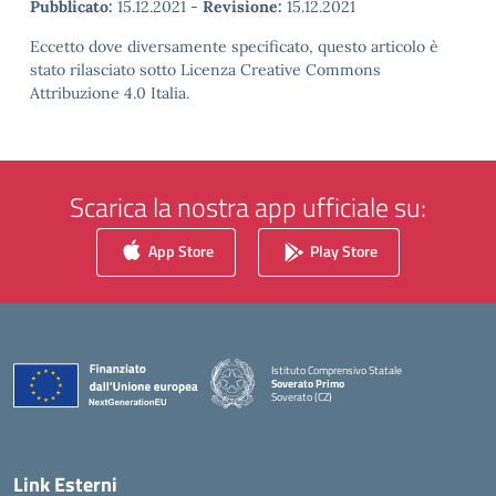
Pubblicato:
15.12.2021
-
Revisione:
15.12.2021
Eccetto dove diversamente specificato, questo articolo è
stato rilasciato sotto Licenza Creative Commons
Attribuzione 4.0 Italia.
Scarica la nostra app ufficiale su:
App Store
Play Store
Istituto Comprensivo Statale
Soverato Primo
Soverato (CZ)
— Visita la pagina iniziale della scuola
Link Esterni