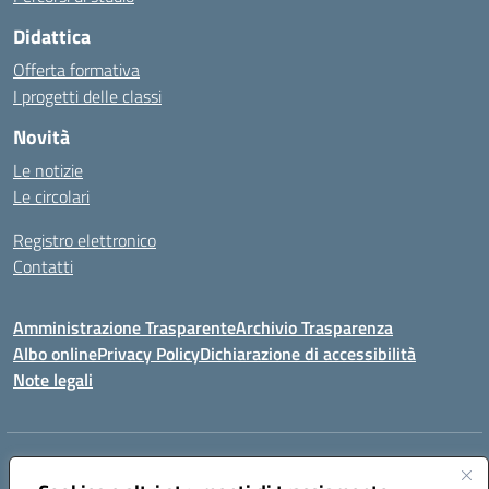
Didattica
Offerta formativa
I progetti delle classi
Novità
Le notizie
Le circolari
Registro elettronico
Contatti
Amministrazione Trasparente
Archivio Trasparenza
Albo online
Privacy Policy
Dichiarazione di accessibilità
Note legali
Indirizzo:
Via Olimpia, 14 88068 SOVERATO (CZ)
Centralino:
096721161
Email:
czic869004@istruzione.it