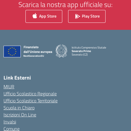
Scarica la nostra app ufficiale su:
App Store
Play Store
Istituto Comprensivo Statale
Soverato Primo
Soverato (CZ)
— Visita la pagina iniziale della scuola
Link Esterni
MIUR
Ufficio Scolastico Regionale
Ufficio Scolastico Territoriale
Scuola in Chiaro
Iscrizioni On Line
Invalsi
Comune