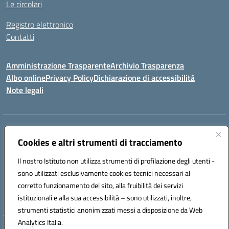
Le circolari
Registro elettronico
Contatti
Amministrazione Trasparente
Archivio Trasparenza
Albo online
Privacy Policy
Dichiarazione di accessibilità
Note legali
Indirizzo:
Via Olimpia, 14 88068 SOVERATO (CZ)
Centralino:
Cookies e altri strumenti di tracciamento
096721161
Email:
czic869004@istruzione.it
Posta elettronica certificata (PEC):
czic869004@pec.istruzione.it
Il nostro Istituto non utilizza strumenti di profilazione degli utenti -
Codice fiscale: 84000710792
sono utilizzati esclusivamente cookies tecnici necessari al
Codice meccanografico:
CZIC869004
corretto funzionamento del sito, alla fruibilità dei servizi
Codice unico di fatturazione (CUF): UFKGA0
istituzionali e alla sua accessibilità – sono utilizzati, inoltre,
strumenti statistici anonimizzati messi a disposizione da Web
Analytics Italia.