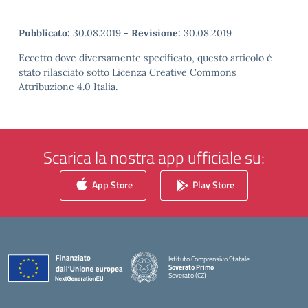
Pubblicato:
30.08.2019
-
Revisione:
30.08.2019
Eccetto dove diversamente specificato, questo articolo è
stato rilasciato sotto Licenza Creative Commons
Attribuzione 4.0 Italia.
Scarica la nostra app ufficiale su:
App Store
Play Store
Istituto Comprensivo Statale
Soverato Primo
Soverato (CZ)
— Visita la pagina iniziale della scuola