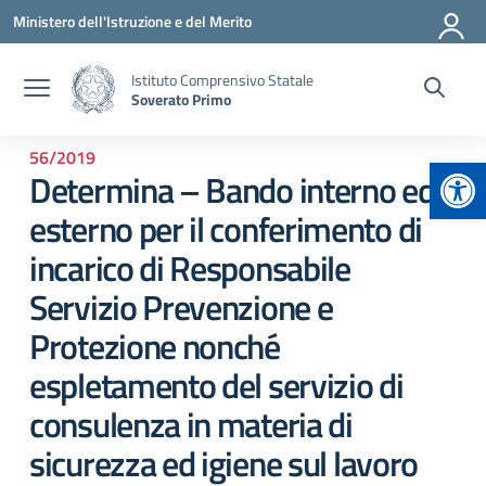
Vai ai contenuti
Vai al menu di navigazione
Vai al footer
Ministero dell'Istruzione e del Merito
Istituto Comprensivo Statale
Soverato Primo
56/2019
Apr
Determina – Bando interno ed
esterno per il conferimento di
incarico di Responsabile
Servizio Prevenzione e
Protezione nonché
espletamento del servizio di
consulenza in materia di
sicurezza ed igiene sul lavoro