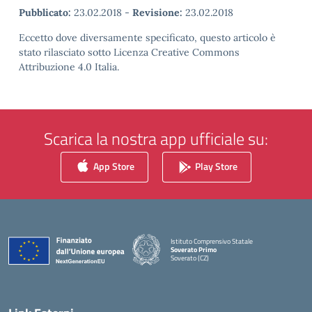
Pubblicato:
23.02.2018
-
Revisione:
23.02.2018
Eccetto dove diversamente specificato, questo articolo è
stato rilasciato sotto Licenza Creative Commons
Attribuzione 4.0 Italia.
Scarica la nostra app ufficiale su:
App Store
Play Store
Istituto Comprensivo Statale
Soverato Primo
Soverato (CZ)
— Visita la pagina iniziale della scuola