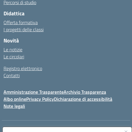
Percorsi di studio
Didattica
Offerta formativa
I progetti delle classi
Novità
Le notizie
Le circolari
Registro elettronico
Contatti
Amministrazione Trasparente
Archivio Trasparenza
Albo online
Privacy Policy
Dichiarazione di accessibilità
Note legali
Indirizzo:
Via Olimpia, 14 88068 SOVERATO (CZ)