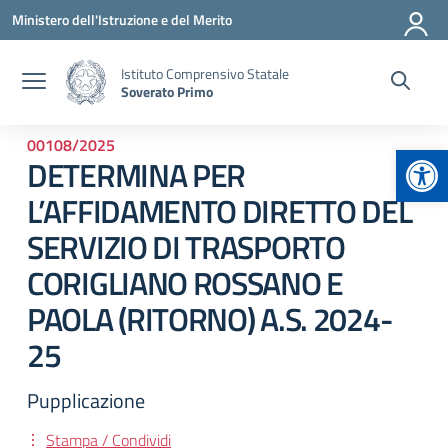
Vai ai contenuti
Vai al menu di navigazione
Vai al footer
Ministero dell'Istruzione e del Merito
Istituto Comprensivo Statale
Soverato Primo
00108/2025
Apr
DETERMINA PER
L’AFFIDAMENTO DIRETTO DEL
SERVIZIO DI TRASPORTO
CORIGLIANO ROSSANO E
PAOLA (RITORNO) A.S. 2024-
25
Pupplicazione
Stampa / Condividi