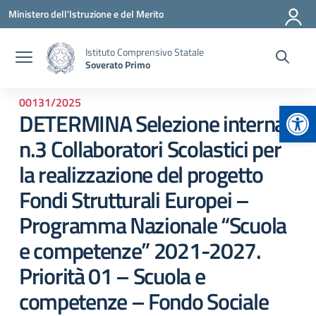
Vai ai contenuti
Vai al menu di navigazione
Vai al footer
Ministero dell'Istruzione e del Merito
Istituto Comprensivo Statale
Soverato Primo
00131/2025
Apr
DETERMINA Selezione interna
n.3 Collaboratori Scolastici per
la realizzazione del progetto
Fondi Strutturali Europei –
Programma Nazionale “Scuola
e competenze” 2021-2027.
Priorità 01 – Scuola e
competenze – Fondo Sociale