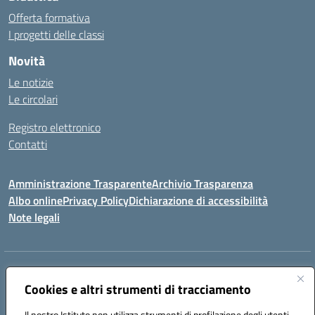
Offerta formativa
I progetti delle classi
Novità
Le notizie
Le circolari
Registro elettronico
Contatti
Amministrazione Trasparente
Archivio Trasparenza
Albo online
Privacy Policy
Dichiarazione di accessibilità
Note legali
Indirizzo:
Via Olimpia, 14 88068 SOVERATO (CZ)
Centralino:
Cookies e altri strumenti di tracciamento
096721161
Email:
czic869004@istruzione.it
Posta elettronica certificata (PEC):
czic869004@pec.istruzione.it
Il nostro Istituto non utilizza strumenti di profilazione degli utenti -