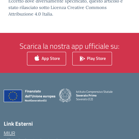
Eccetto dove diversamente specificato, questo articolo è
stato rilasciato sotto Licenza Creative Commons
Attribuzione 4.0 Italia.
Scarica la nostra app ufficiale su:
App Store
Play Store
Istituto Comprensivo Statale
Soverato Primo
Soverato (CZ)
— Visita la pagina iniziale della scuola
Link Esterni
MIUR