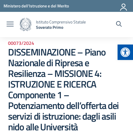
Vai ai contenuti
Vai al menu di navigazione
Vai al footer
Ministero dell'Istruzione e del Merito
Istituto Comprensivo Statale
Soverato Primo
00073/2024
Apr
DISSEMINAZIONE – Piano
Nazionale di Ripresa e
Resilienza – MISSIONE 4:
ISTRUZIONE E RICERCA
Componente 1 –
Potenziamento dell’offerta dei
servizi di istruzione: dagli asili
nido alle Università