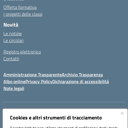
Offerta formativa
I progetti delle classi
Novità
Le notizie
Le circolari
Registro elettronico
Contatti
Amministrazione Trasparente
Archivio Trasparenza
Albo online
Privacy Policy
Dichiarazione di accessibilità
Note legali
Indirizzo:
Via Olimpia, 14 88068 SOVERATO (CZ)
Centralino:
Cookies e altri strumenti di tracciamento
096721161
Email:
czic869004@istruzione.it
Posta elettronica certificata (PEC):
czic869004@pec.istruzione.it
Il nostro Istituto non utilizza strumenti di profilazione degli utenti -