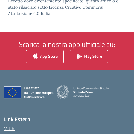
Eccetto dove diversamente specificato, questo articolo è
stato rilasciato sotto Licenza Creative Commons
Attribuzione 4.0 Italia.
Scarica la nostra app ufficiale su:
App Store
Play Store
Istituto Comprensivo Statale
Soverato Primo
Soverato (CZ)
— Visita la pagina iniziale della scuola
Link Esterni
MIUR