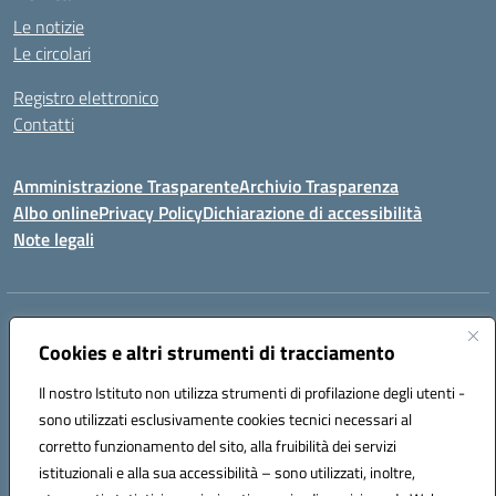
Le notizie
Le circolari
Registro elettronico
Contatti
Amministrazione Trasparente
Archivio Trasparenza
Albo online
Privacy Policy
Dichiarazione di accessibilità
Note legali
Indirizzo:
Via Olimpia, 14 88068 SOVERATO (CZ)
Centralino:
Cookies e altri strumenti di tracciamento
096721161
Email:
czic869004@istruzione.it
Posta elettronica certificata (PEC):
czic869004@pec.istruzione.it
Il nostro Istituto non utilizza strumenti di profilazione degli utenti -
Codice fiscale: 84000710792
sono utilizzati esclusivamente cookies tecnici necessari al
Codice meccanografico:
CZIC869004
corretto funzionamento del sito, alla fruibilità dei servizi
Codice unico di fatturazione (CUF): UFKGA0
istituzionali e alla sua accessibilità – sono utilizzati, inoltre,