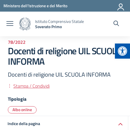
Vai ai contenuti
Vai al menu di navigazione
Vai al footer
Ministero dell'Istruzione e del Merito
Istituto Comprensivo Statale
Soverato Primo
78/2022
Apr
Docenti di religione UIL SCUOLA
INFORMA
Docenti di religione UIL SCUOLA INFORMA
Stampa / Condividi
Tipologia
Albo online
Indice della pagina