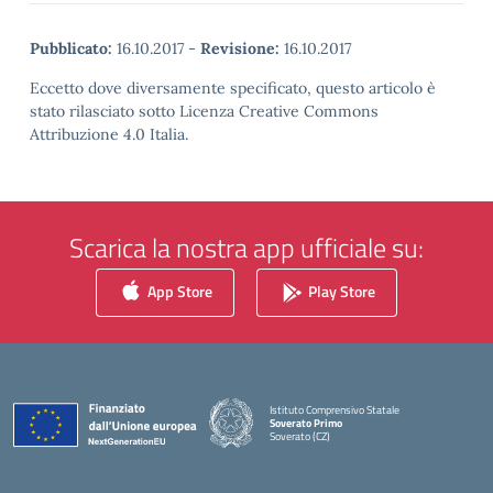
Pubblicato:
16.10.2017
-
Revisione:
16.10.2017
Eccetto dove diversamente specificato, questo articolo è
stato rilasciato sotto Licenza Creative Commons
Attribuzione 4.0 Italia.
Scarica la nostra app ufficiale su:
App Store
Play Store
Istituto Comprensivo Statale
Soverato Primo
Soverato (CZ)
— Visita la pagina iniziale della scuola