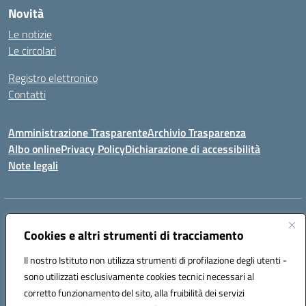
Novità
Le notizie
Le circolari
Registro elettronico
Contatti
Amministrazione Trasparente
Archivio Trasparenza
Albo online
Privacy Policy
Dichiarazione di accessibilità
Note legali
Indirizzo:
Via Olimpia, 14 88068 SOVERATO (CZ)
Centralino:
Cookies e altri strumenti di tracciamento
096721161
Email:
czic869004@istruzione.it
Posta elettronica certificata (PEC):
czic869004@pec.istruzione.it
Il nostro Istituto non utilizza strumenti di profilazione degli utenti -
Codice fiscale: 84000710792
sono utilizzati esclusivamente cookies tecnici necessari al
Codice meccanografico:
CZIC869004
corretto funzionamento del sito, alla fruibilità dei servizi
Codice unico di fatturazione (CUF): UFKGA0