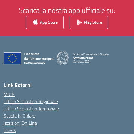
Scarica la nostra app ufficiale su:
App Store
Play Store
Istituto Comprensivo Statale
Soverato Primo
Soverato (CZ)
— Visita la pagina iniziale della scuola
Link Esterni
MIUR
Ufficio Scolastico Regionale
Ufficio Scolastico Territoriale
Scuola in Chiaro
Iscrizioni On Line
Invalsi