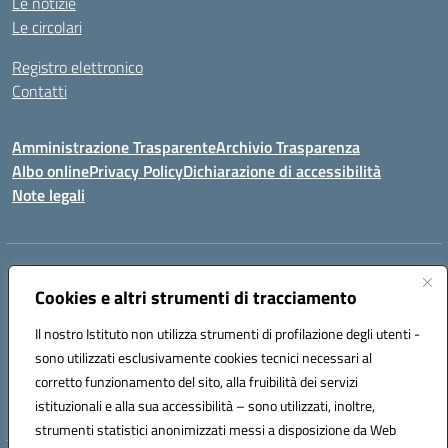
Le notizie
Le circolari
Registro elettronico
Contatti
Amministrazione Trasparente
Archivio Trasparenza
Albo online
Privacy Policy
Dichiarazione di accessibilità
Note legali
Indirizzo:
Via Olimpia, 14 88068 SOVERATO (CZ)
Centralino:
Cookies e altri strumenti di tracciamento
096721161
Email:
czic869004@istruzione.it
Posta elettronica certificata (PEC):
czic869004@pec.istruzione.it
Il nostro Istituto non utilizza strumenti di profilazione degli utenti -
Codice fiscale: 84000710792
sono utilizzati esclusivamente cookies tecnici necessari al
Codice meccanografico:
CZIC869004
corretto funzionamento del sito, alla fruibilità dei servizi
Codice unico di fatturazione (CUF): UFKGA0
istituzionali e alla sua accessibilità – sono utilizzati, inoltre,
strumenti statistici anonimizzati messi a disposizione da Web