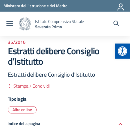
Vai ai contenuti
Vai al menu di navigazione
Vai al footer
Ministero dell'Istruzione e del Merito
Istituto Comprensivo Statale
Soverato Primo
35/2016
Apr
Estratti delibere Consiglio
d’Istitutto
Estratti delibere Consiglio d'Istitutto
Stampa / Condividi
Tipologia
Albo online
Indice della pagina