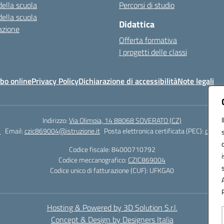
della scuola
Percorsi di studio
della scuola
Didattica
azione
Offerta formativa
I progetti delle classi
bo online
Privacy Policy
Dichiarazione di accessibilità
Note legali
Indirizzo:
Via Olimpia, 14 88068 SOVERATO (CZ)
1
Email:
czic869004@istruzione.it
Posta elettronica certificata (PEC):
czic86
Codice fiscale: 84000710792
Codice meccanografico:
CZIC869004
Codice unico di fatturazione (CUF): UFKGA0
Hosting & Powered by 3D Solution S.r.l.
Concept & Design by Designers Italia