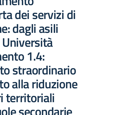
amento
rta dei servizi di
e: dagli asili
e Università
ento 1.4:
to straordinario
to alla riduzione
i territoriali
uole secondarie