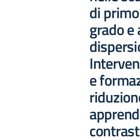
di primo
grado e a
dispersi
Interven
e formaz
riduzione
apprendi
contrast