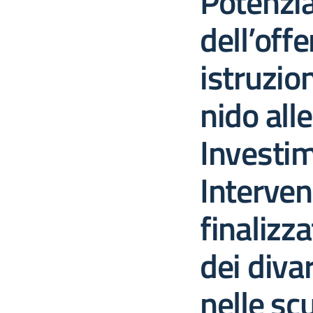
Potenzi
dell’offe
istruzion
nido all
Investim
Interven
finalizza
dei divar
nelle sc