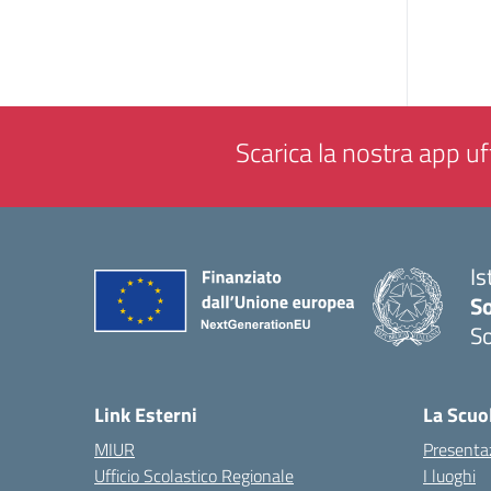
Scarica la nostra app uff
Is
S
So
— 
Link Esterni
La Scuo
MIUR
Presenta
Ufficio Scolastico Regionale
I luoghi