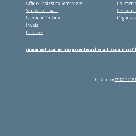
Ufficio Scolastico Territoriale
I numeri 
Scuola in Chiaro
Le carte 
Iscrizioni On Line
Organizz
Invalsi
Comune
Amministrazione Trasparente
Archivio Trasparenza
Al
Centralino:
09672116