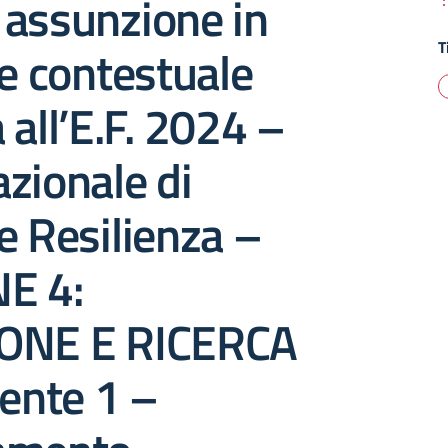
 assunzione in
T
 e contestuale
 all’E.F. 2024 –
zionale di
e Resilienza –
E 4:
ONE E RICERCA
nte 1 –