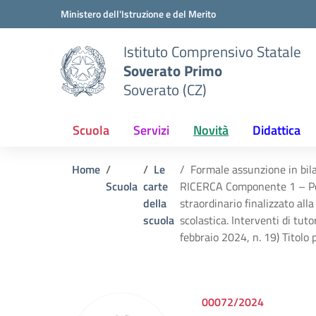
Vai ai contenuti
Vai al menu di navigazione
Vai al footer
Ministero dell'Istruzione e del Merito
Istituto Comprensivo Statale
Soverato Primo
Soverato (CZ)
Scuola
Servizi
Novità
Didattica
Home
Le
Formale assunzione in bil
Scuola
carte
RICERCA Componente 1 – Poten
della
straordinario finalizzato alla
scuola
scolastica. Interventi di tut
febbraio 2024, n. 19) Titolo 
00072/2024