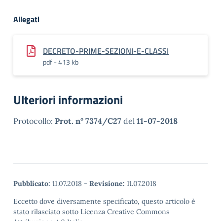
Allegati
DECRETO-PRIME-SEZIONI-E-CLASSI
pdf - 413 kb
Ulteriori informazioni
Protocollo:
Prot. n° 7374/C27
del
11-07-2018
Pubblicato:
11.07.2018
-
Revisione:
11.07.2018
Eccetto dove diversamente specificato, questo articolo è
stato rilasciato sotto Licenza Creative Commons