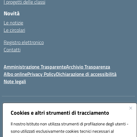
I progetti delle classi
Novità
Le notizie
Le circolari
Registro elettronico
Contatti
Amministrazione Trasparente
Archivio Trasparenza
Albo online
Privacy Policy
Dichiarazione di accessibilità
Note legali
Indirizzo:
Via Olimpia, 14 88068 SOVERATO (CZ)
Centralino:
Cookies e altri strumenti di tracciamento
096721161
Email:
czic869004@istruzione.it
Posta elettronica certificata (PEC):
czic869004@pec.istruzione.it
Il nostro Istituto non utilizza strumenti di profilazione degli utenti -
Codice fiscale: 84000710792
sono utilizzati esclusivamente cookies tecnici necessari al
Codice meccanografico:
CZIC869004