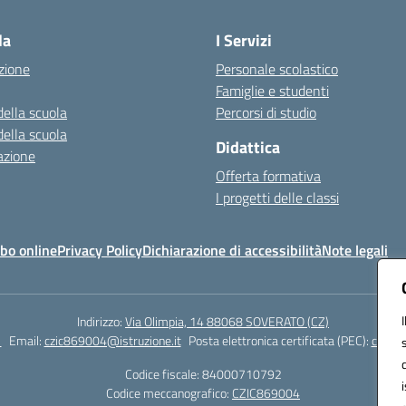
la
I Servizi
zione
Personale scolastico
Famiglie e studenti
della scuola
Percorsi di studio
della scuola
Didattica
azione
Offerta formativa
I progetti delle classi
bo online
Privacy Policy
Dichiarazione di accessibilità
Note legali
Indirizzo:
Via Olimpia, 14 88068 SOVERATO (CZ)
1
Email:
czic869004@istruzione.it
Posta elettronica certificata (PEC):
czic86
Codice fiscale: 84000710792
Codice meccanografico:
CZIC869004