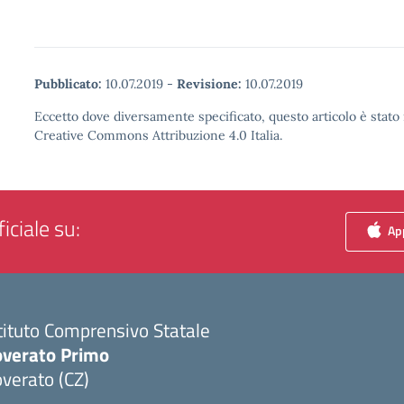
Pubblicato:
10.07.2019
-
Revisione:
10.07.2019
Eccetto dove diversamente specificato, questo articolo è stato 
Creative Commons Attribuzione 4.0 Italia.
iciale su:
App
tituto Comprensivo Statale
overato Primo
verato (CZ)
Visita la pagina iniziale della scuola