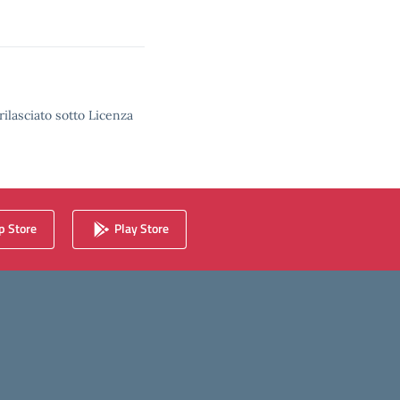
rilasciato sotto Licenza
 Store
Play Store