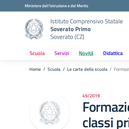
Vai ai contenuti
Vai al menu di navigazione
Vai al footer
Ministero dell'Istruzione e del Merito
Istituto Comprensivo Statale
Soverato Primo
Soverato (CZ)
Scuola
Servizi
Novità
Didattica
Home
Scuola
Le carte della scuola
Formazi
49/2019
Formazio
classi p