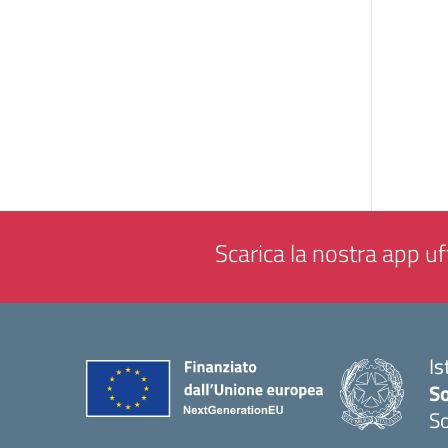
Scarica la nostra app uff
Is
S
So
— 