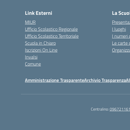
Link Esterni
La Scuo
MIUR
Presenta
Ufficio Scolastico Regionale
I luoghi
Ufficio Scolastico Territoriale
I numeri 
Scuola in Chiaro
Le carte 
Iscrizioni On Line
Organizz
Invalsi
Comune
Amministrazione Trasparente
Archivio Trasparenza
Al
Centralino:
09672116