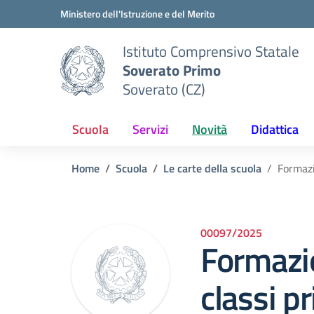
Vai ai contenuti
Vai al menu di navigazione
Vai al footer
Ministero dell'Istruzione e del Merito
Istituto Comprensivo Statale
Soverato Primo
Soverato (CZ)
Scuola
Servizi
Novità
Didattica
Home
Scuola
Le carte della scuola
Formazi
00097/2025
Formazio
classi p