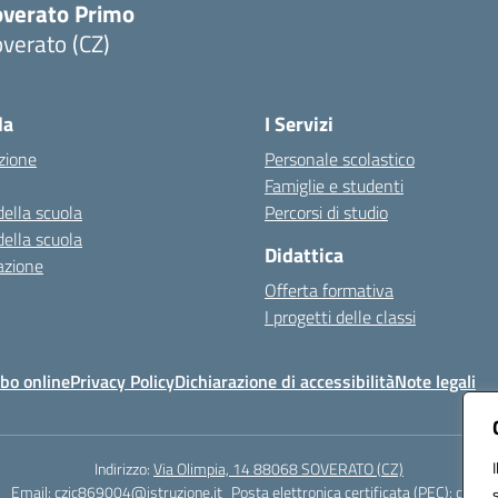
overato Primo
verato (CZ)
Visita la pagina iniziale della scuola
la
I Servizi
zione
Personale scolastico
Famiglie e studenti
della scuola
Percorsi di studio
della scuola
Didattica
azione
Offerta formativa
I progetti delle classi
bo online
Privacy Policy
Dichiarazione di accessibilità
Note legali
Indirizzo:
Via Olimpia, 14 88068 SOVERATO (CZ)
1
Email:
czic869004@istruzione.it
Posta elettronica certificata (PEC):
czic86