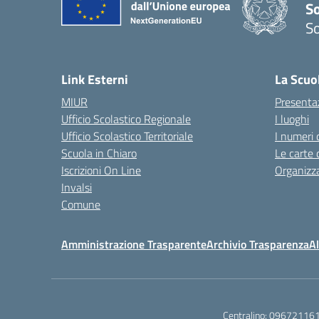
S
So
— 
Link Esterni
La Scuo
MIUR
Presenta
Ufficio Scolastico Regionale
I luoghi
Ufficio Scolastico Territoriale
I numeri 
Scuola in Chiaro
Le carte 
Iscrizioni On Line
Organizz
Invalsi
Comune
Amministrazione Trasparente
Archivio Trasparenza
Al
Centralino:
09672116