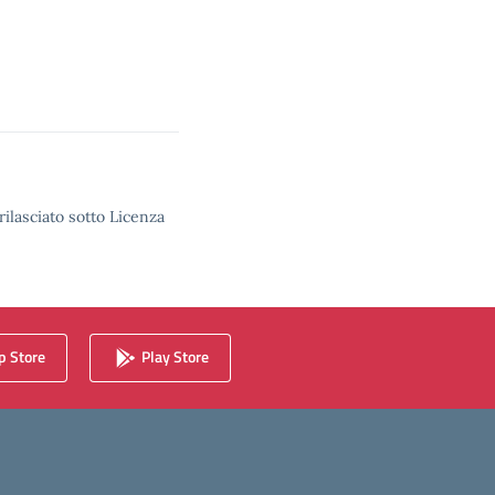
rilasciato sotto Licenza
 Store
Play Store