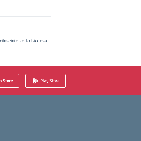
rilasciato sotto Licenza
 Store
Play Store