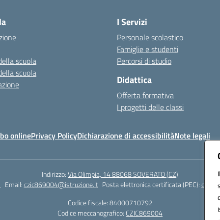
la
I Servizi
zione
Personale scolastico
Famiglie e studenti
della scuola
Percorsi di studio
della scuola
Didattica
azione
Offerta formativa
I progetti delle classi
bo online
Privacy Policy
Dichiarazione di accessibilità
Note legali
Indirizzo:
Via Olimpia, 14 88068 SOVERATO (CZ)
1
Email:
czic869004@istruzione.it
Posta elettronica certificata (PEC):
czic86
Codice fiscale: 84000710792
Codice meccanografico:
CZIC869004