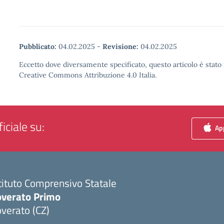
Pubblicato:
04.02.2025
-
Revisione:
04.02.2025
Eccetto dove diversamente specificato, questo articolo è stato 
Creative Commons Attribuzione 4.0 Italia.
iciale su:
App
tituto Comprensivo Statale
overato Primo
verato (CZ)
Visita la pagina iniziale della scuola