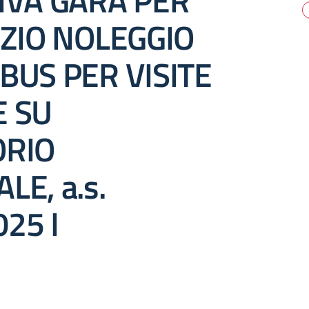
IVA GARA PER
IZIO NOLEGGIO
BUS PER VISITE
E SU
ORIO
LE, a.s.
25 I