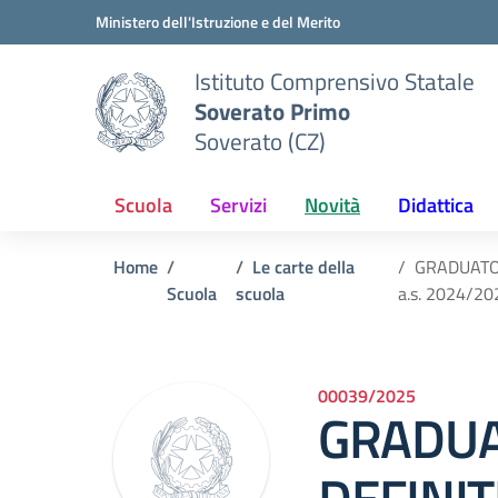
Vai ai contenuti
Vai al menu di navigazione
Vai al footer
Ministero dell'Istruzione e del Merito
Istituto Comprensivo Statale
Soverato Primo
Soverato (CZ)
Scuola
Servizi
Novità
Didattica
Home
Le carte della
GRADUATOR
Scuola
scuola
a.s. 2024/20
00039/2025
GRADUA