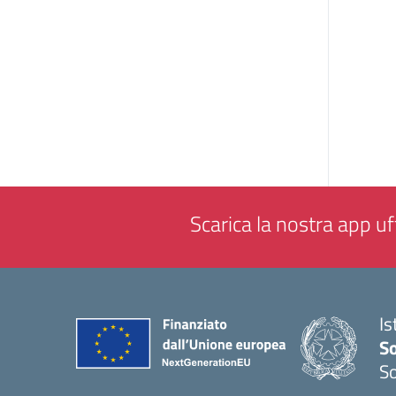
Scarica la nostra app uff
Is
S
So
— 