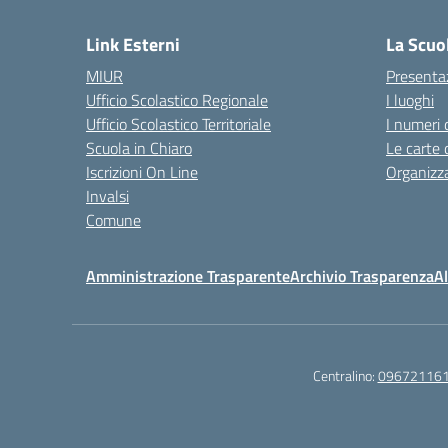
Link Esterni
La Scuo
MIUR
Presenta
Ufficio Scolastico Regionale
I luoghi
Ufficio Scolastico Territoriale
I numeri 
Scuola in Chiaro
Le carte 
Iscrizioni On Line
Organizz
Invalsi
Comune
Amministrazione Trasparente
Archivio Trasparenza
Al
Centralino:
09672116