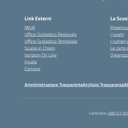
— 
Link Esterni
La Scuo
MIUR
Presenta
Ufficio Scolastico Regionale
I luoghi
Ufficio Scolastico Territoriale
I numeri 
Scuola in Chiaro
Le carte 
Iscrizioni On Line
Organizz
Invalsi
Comune
Amministrazione Trasparente
Archivio Trasparenza
Al
Centralino:
09672116