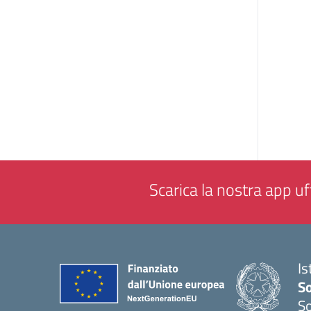
Scarica la nostra app uff
Is
S
So