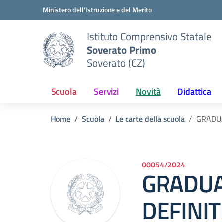
Vai ai contenuti
Vai al menu di navigazione
Vai al footer
Ministero dell'Istruzione e del Merito
Istituto Comprensivo Statale
Soverato Primo
Soverato (CZ)
Scuola
Servizi
Novità
Didattica
Home
Scuola
Le carte della scuola
GRADUA
00054/2024
GRADUA
DEFINIT