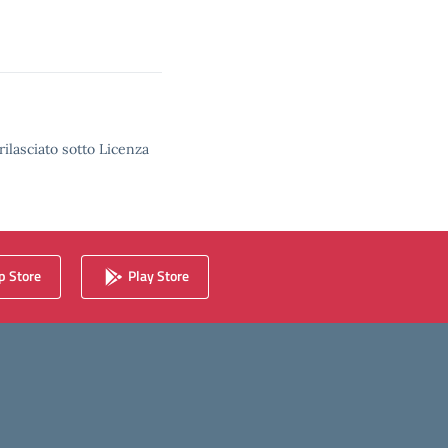
rilasciato sotto Licenza
 Store
Play Store