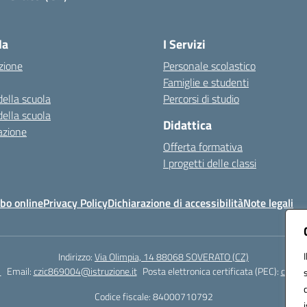
Visita la pagina iniziale della scuola
la
I Servizi
zione
Personale scolastico
Famiglie e studenti
della scuola
Percorsi di studio
della scuola
Didattica
azione
Offerta formativa
I progetti delle classi
bo online
Privacy Policy
Dichiarazione di accessibilità
Note legali
Indirizzo:
Via Olimpia, 14 88068 SOVERATO (CZ)
1
Email:
czic869004@istruzione.it
Posta elettronica certificata (PEC):
czic86
Codice fiscale: 84000710792