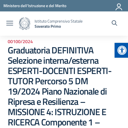
Vai ai contenuti
Vai al menu di navigazione
Vai al footer
Ministero dell'Istruzione e del Merito
Istituto Comprensivo Statale
Soverato Primo
00100/2024
Ap
Graduatoria DEFINITIVA
Selezione interna/esterna
ESPERTI-DOCENTI ESPERTI-
TUTOR Percorso 5 DM
19/2024 Piano Nazionale di
Ripresa e Resilienza –
MISSIONE 4: ISTRUZIONE E
RICERCA Componente 1 –