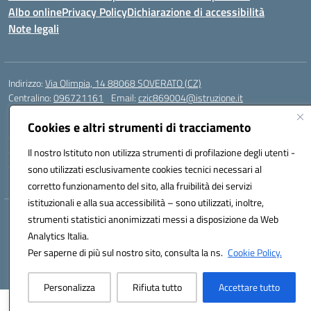
Albo online
Privacy Policy
Dichiarazione di accessibilità
Note legali
Indirizzo:
Via Olimpia, 14 88068 SOVERATO (CZ)
Centralino:
096721161
Email:
czic869004@istruzione.it
Posta elettronica certificata (PEC):
czic869004@pec.istruzione.it
Cookies e altri strumenti di tracciamento
Codice fiscale: 84000710792
Codice meccanografico:
Il nostro Istituto non utilizza strumenti di profilazione degli utenti -
CZIC869004
Codice unico di fatturazione (CUF): UFKGA0
sono utilizzati esclusivamente cookies tecnici necessari al
corretto funzionamento del sito, alla fruibilità dei servizi
istituzionali e alla sua accessibilità – sono utilizzati, inoltre,
Hosting & Powered by 3D Solution S.r.l.
strumenti statistici anonimizzati messi a disposizione da Web
Concept & Design by Designers Italia
Analytics Italia.
Per saperne di più sul nostro sito, consulta la ns.
Cookie Policy.
Personalizza
Rifiuta tutto
Accettare tutto