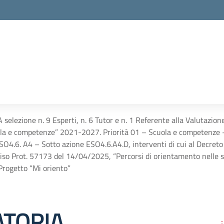
lezione n. 9 Esperti, n. 6 Tutor e n. 1 Referente alla Valutazion
a e competenze” 2021-2027. Priorità 01 – Scuola e competenze – 
O4.6. A4 – Sotto azione ESO4.6.A4.D, interventi di cui al Decreto 
so Prot. 57173 del 14/04/2025, “Percorsi di orientamento nelle sc
ogetto “Mi oriento”
TORIA