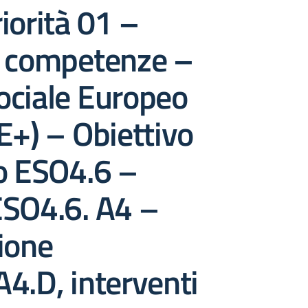
iorità 01 –
e competenze –
ociale Europeo
E+) – Obiettivo
o ESO4.6 –
ESO4.6. A4 –
ione
4.D, interventi