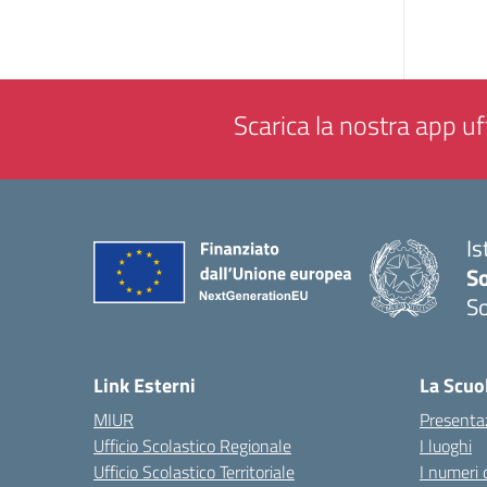
Scarica la nostra app uff
Is
S
So
— 
Link Esterni
La Scuo
MIUR
Presenta
Ufficio Scolastico Regionale
I luoghi
Ufficio Scolastico Territoriale
I numeri 