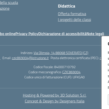
della scuola
Didattica
azione
Offerta formativa
I progetti delle classi
bo online
Privacy Policy
Dichiarazione di accessibilità
Note legali
Indirizzo:
Via Olimpia, 14 88068 SOVERATO (CZ)
1
Email:
czic869004@istruzione.it
Posta elettronica certificata (PEC):
czic86
Codice fiscale: 84000710792
Codice meccanografico:
CZIC869004
Codice unico di fatturazione (CUF): UFKGA0
Hosting & Powered by 3D Solution S.r.l.
Concept & Design by Designers Italia