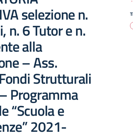
VA selezione n.
T
, n. 6 Tutor e n.
nte alla
one – Ass.
ondi Strutturali
 – Programma
e “Scuola e
nze” 2021-