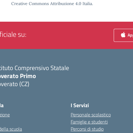
Creative Commons Attribuzione 4.0 Italia.
iciale su:
App
tituto Comprensivo Statale
overato Primo
verato (CZ)
Visita la pagina iniziale della scuola
la
I Servizi
zione
Personale scolastico
Famiglie e studenti
della scuola
Percorsi di studio