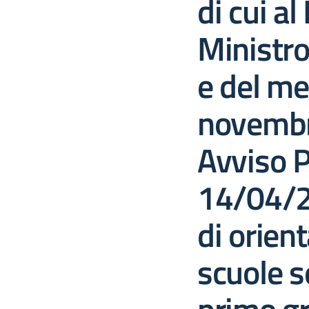
di cui al
Ministro
e del me
novembr
Avviso P
14/04/2
di orien
scuole s