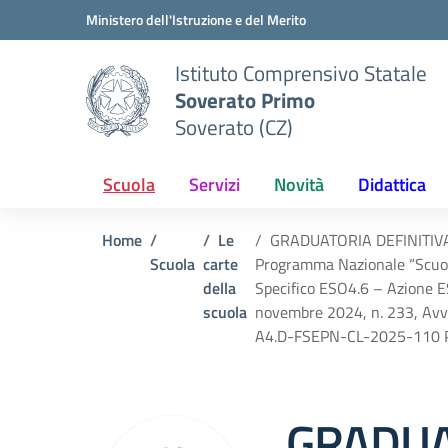
Vai ai contenuti
Vai al menu di navigazione
Vai al footer
Ministero dell'Istruzione e del Merito
Istituto Comprensivo Statale
Soverato Primo
Soverato (CZ)
Scuola
Servizi
Novità
Didattica
Home
Le
GRADUATORIA DEFINITIVA se
Scuola
carte
Programma Nazionale “Scuol
della
Specifico ESO4.6 – Azione ES
scuola
novembre 2024, n. 233, Avvi
A4.D-FSEPN-CL-2025-110 Pr
GRADUA