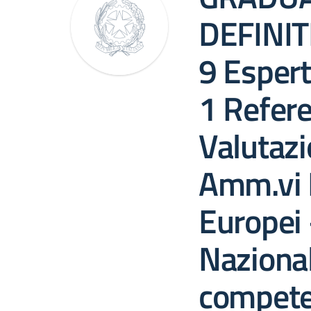
DEFINITI
9 Esperti
1 Refere
Valutazi
Amm.vi F
Europei
Nazional
compete