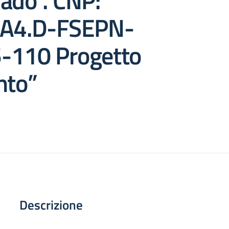
ado”. CNP:
 A4.D-FSEPN-
-110 Progetto
nto”
Descrizione