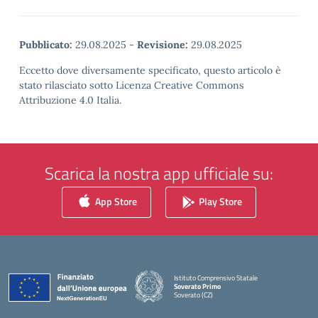
Pubblicato:
29.08.2025
-
Revisione:
29.08.2025
Eccetto dove diversamente specificato, questo articolo è
stato rilasciato sotto Licenza Creative Commons
Attribuzione 4.0 Italia.
Scarica la nostra app ufficiale su:
App Store
Play Store
Istituto Comprensivo Statale
Soverato Primo
Soverato (CZ)
— Visita la pagina iniziale della scuola