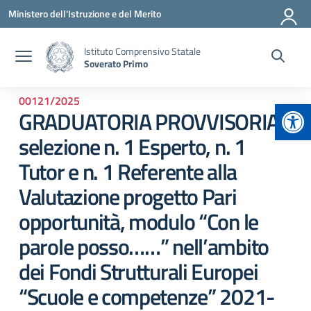
Vai ai contenuti
Vai al menu di navigazione
Vai al footer
Ministero dell'Istruzione e del Merito
Istituto Comprensivo Statale
Soverato Primo
00121/2025
Apr
GRADUATORIA PROVVISORIA
selezione n. 1 Esperto, n. 1
Tutor e n. 1 Referente alla
Valutazione progetto Pari
opportunità, modulo “Con le
parole posso……” nell’ambito
dei Fondi Strutturali Europei
“Scuole e competenze” 2021-