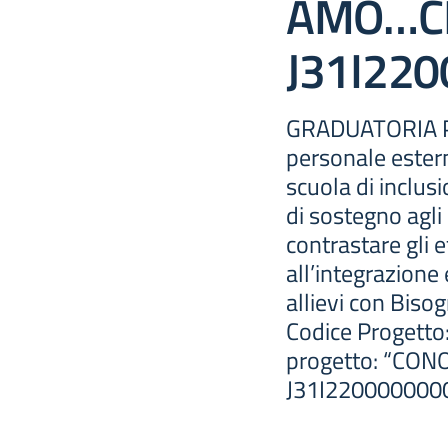
AMO…CI
J31I22
GRADUATORIA P
personale ester
scuola di inclusi
di sostegno agli 
contrastare gli e
all’integrazione 
allievi con Bisog
Codice Progetto
progetto: “CON
J31I220000000