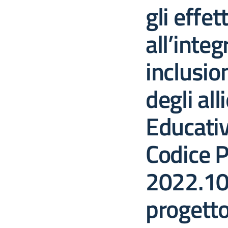
gli effet
all’inte
inclusio
degli all
Educativ
Codice P
2022.10.
progett