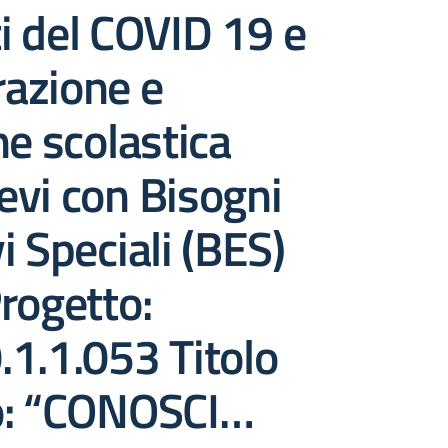
ti del COVID 19 e
grazione e
ne scolastica
ievi con Bisogni
i Speciali (BES)
rogetto:
1.1.053 Titolo
o: “CONOSCI…