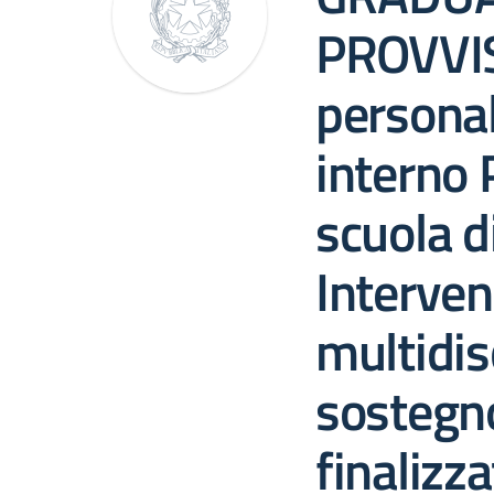
PROVVIS
personal
interno 
scuola d
Interven
multidisc
sostegno
finalizza