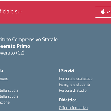
iciale su:
App
tituto Comprensivo Statale
overato Primo
verato (CZ)
Visita la pagina iniziale della scuola
la
I Servizi
zione
Personale scolastico
Famiglie e studenti
della scuola
Percorsi di studio
della scuola
Didattica
azione
Offerta formativa