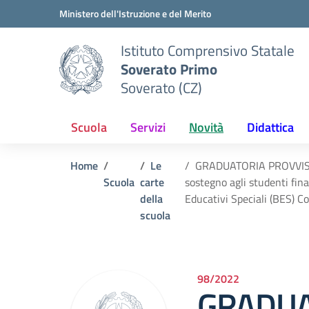
Vai ai contenuti
Vai al menu di navigazione
Vai al footer
Ministero dell'Istruzione e del Merito
Istituto Comprensivo Statale
Soverato Primo
Soverato (CZ)
Scuola
Servizi
Novità
Didattica
Home
Le
GRADUATORIA PROVVISORIA
Scuola
carte
sostegno agli studenti final
della
Educativi Speciali (BES)
scuola
98/2022
GRADUA