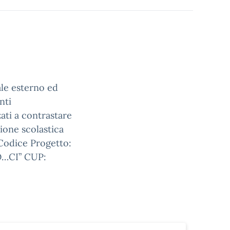
e esterno ed
nti
zati a contrastare
sione scolastica
 Codice Progetto:
O…CI” CUP: