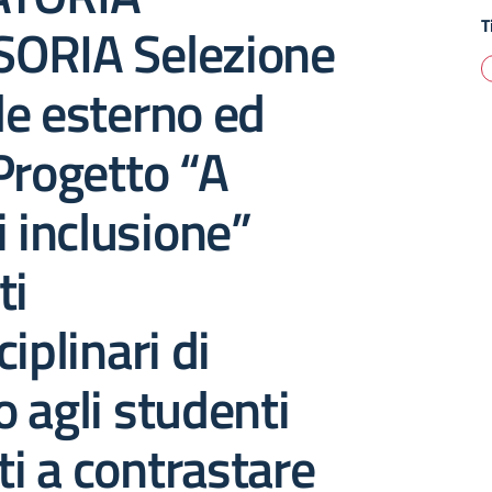
T
ORIA Selezione
e esterno ed
Progetto “A
i inclusione”
ti
iplinari di
 agli studenti
ti a contrastare