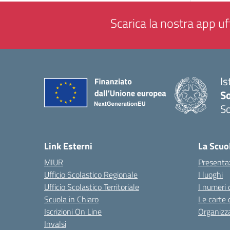
Scarica la nostra app uff
Is
S
So
— 
Link Esterni
La Scuo
MIUR
Presenta
Ufficio Scolastico Regionale
I luoghi
Ufficio Scolastico Territoriale
I numeri 
Scuola in Chiaro
Le carte 
Iscrizioni On Line
Organizz
Invalsi