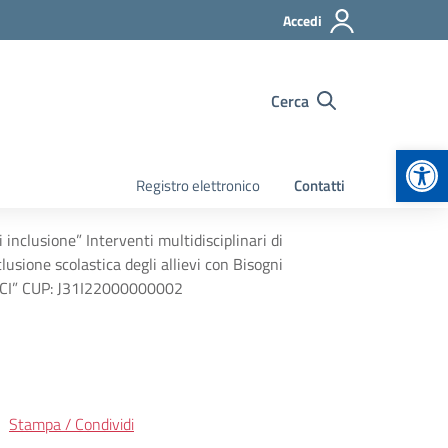
Accedi
Cerca
Apr
Registro elettronico
Contatti
clusione” Interventi multidisciplinari di
clusione scolastica degli allievi con Bisogni
O…CI” CUP: J31I22000000002
Stampa / Condividi