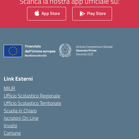
Scarica la nostra app ufficiale su:
App Store
Play Store
Istituto Comprensivo Statale
Soverato Primo
Soverato (CZ)
— Visita la pagina iniziale della scuola
Link Esterni
MIUR
Ufficio Scolastico Regionale
Ufficio Scolastico Territoriale
Scuola in Chiaro
Iscrizioni On Line
Invalsi
Comune