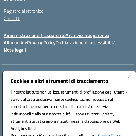
Registro elettronico
Contatti
Amministrazione Trasparente
Archivio Trasparenza
Albo online
Privacy Policy
Dichiarazione di accessibilità
Note legali
Indirizzo:
Via Olimpia, 14 88068 SOVERATO (CZ)
Centralino:
Cookies e altri strumenti di tracciamento
096721161
Email:
czic869004@istruzione.it
Posta elettronica certificata (PEC):
czic869004@pec.istruzione.it
Il nostro Istituto non utilizza strumenti di profilazione degli utenti -
Codice fiscale: 84000710792
sono utilizzati esclusivamente cookies tecnici necessari al
Codice meccanografico:
CZIC869004
corretto funzionamento del sito, alla fruibilità dei servizi
Codice unico di fatturazione (CUF): UFKGA0
istituzionali e alla sua accessibilità – sono utilizzati, inoltre,
strumenti statistici anonimizzati messi a disposizione da Web
Analytics Italia.
Hosting & Powered by 3D Solution S.r.l.
Per saperne di più sul nostro sito, consulta la ns.
Cookie Policy.