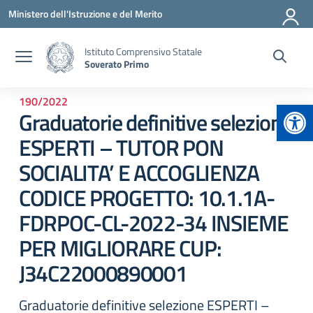
Vai ai contenuti
Vai al menu di navigazione
Vai al footer
Ministero dell'Istruzione e del Merito
Istituto Comprensivo Statale
Soverato Primo
190/2022
Apr
Graduatorie definitive selezione
ESPERTI – TUTOR PON
SOCIALITA’ E ACCOGLIENZA
CODICE PROGETTO: 10.1.1A-
FDRPOC-CL-2022-34 INSIEME
PER MIGLIORARE CUP:
J34C22000890001
Graduatorie definitive selezione ESPERTI –