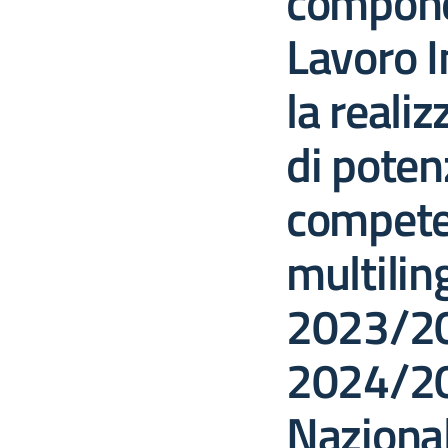
compone
Lavoro I
la realiz
di poten
compete
multiling
2023/2
2024/20
Nazional