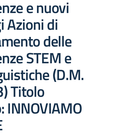
nze e nuovi
i Azioni di
amento delle
nze STEM e
guistiche (D.M.
) Titolo
o: INNOVIAMO
E