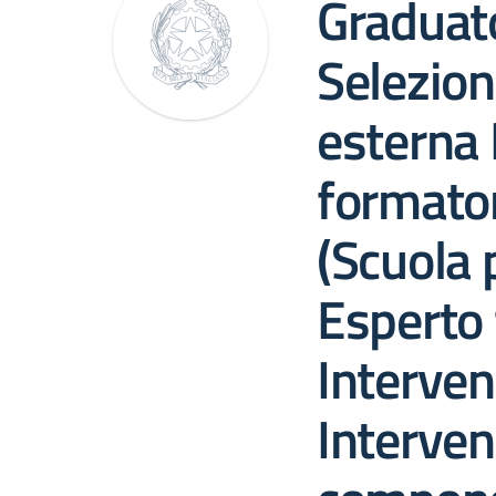
Graduato
Selezion
esterna 
formator
(Scuola 
Esperto
Interven
Interven