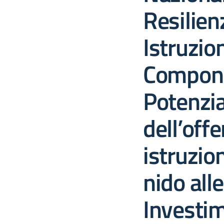
Resilien
Istruzio
Compon
Potenzi
dell’offe
istruzion
nido all
Investi