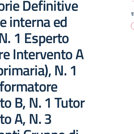
rie Definitive
T
e interna ed
N. 1 Esperto
e Intervento A
primaria), N. 1
 formatore
to B, N. 1 Tutor
to A, N. 3