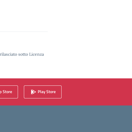
rilasciato sotto Licenza
 Store
Play Store