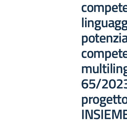
compete
linguagg
potenzi
compete
multilin
65/2023
progett
INSIEM