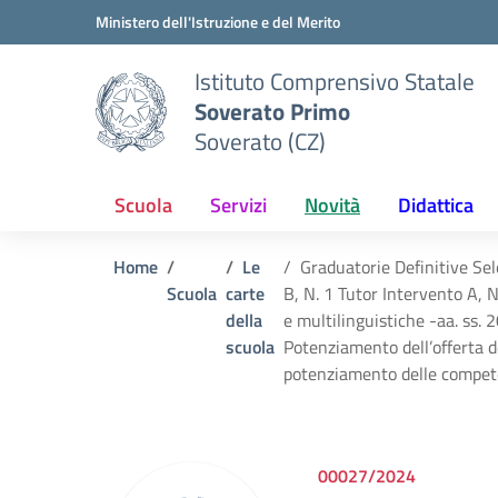
Vai ai contenuti
Vai al menu di navigazione
Vai al footer
Ministero dell'Istruzione e del Merito
Istituto Comprensivo Statale
Soverato Primo
Soverato (CZ)
Scuola
Servizi
Novità
Didattica
Home
Le
Graduatorie Definitive Sel
Scuola
carte
B, N. 1 Tutor Intervento A,
della
e multilinguistiche -aa. ss
scuola
Potenziamento dell’offerta de
potenziamento delle compet
00027/2024