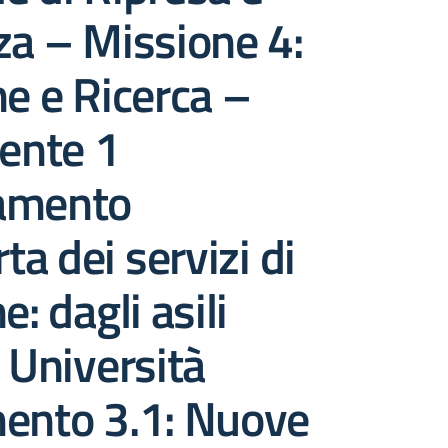
za – Missione 4:
ne e Ricerca –
ente 1
amento
rta dei servizi di
e: dagli asili
e Università
mento 3.1: Nuove