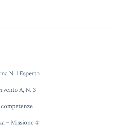
rna N. 1 Esperto
ervento A, N. 3
le competenze
za – Missione 4: