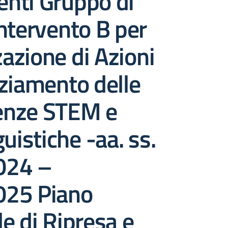
nti Gruppo di
ntervento B per
zazione di Azioni
ziamento delle
nze STEM e
uistiche -aa. ss.
024 –
25 Piano
e di Ripresa e