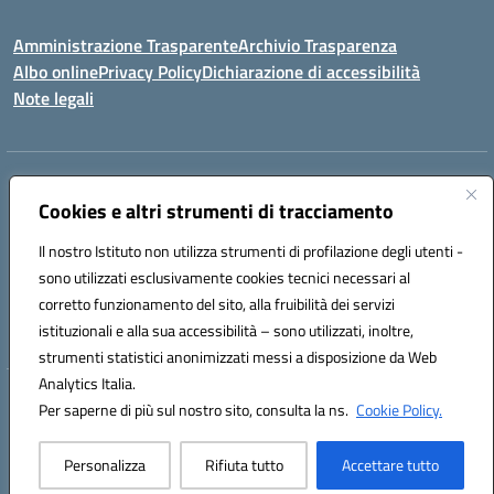
Amministrazione Trasparente
Archivio Trasparenza
Albo online
Privacy Policy
Dichiarazione di accessibilità
Note legali
Indirizzo:
Via Olimpia, 14 88068 SOVERATO (CZ)
Centralino:
Cookies e altri strumenti di tracciamento
096721161
Email:
czic869004@istruzione.it
Posta elettronica certificata (PEC):
czic869004@pec.istruzione.it
Il nostro Istituto non utilizza strumenti di profilazione degli utenti -
Codice fiscale: 84000710792
sono utilizzati esclusivamente cookies tecnici necessari al
Codice meccanografico:
CZIC869004
corretto funzionamento del sito, alla fruibilità dei servizi
Codice unico di fatturazione (CUF): UFKGA0
istituzionali e alla sua accessibilità – sono utilizzati, inoltre,
strumenti statistici anonimizzati messi a disposizione da Web
Analytics Italia.
Hosting & Powered by 3D Solution S.r.l.
Per saperne di più sul nostro sito, consulta la ns.
Cookie Policy.
Concept & Design by Designers Italia
Personalizza
Rifiuta tutto
Accettare tutto