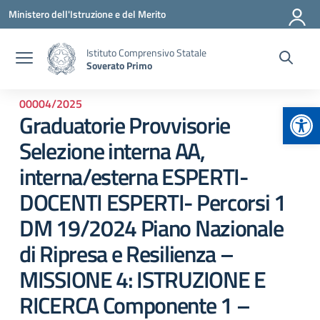
Vai ai contenuti
Vai al menu di navigazione
Vai al footer
Ministero dell'Istruzione e del Merito
Istituto Comprensivo Statale
Soverato Primo
00004/2025
Apr
Graduatorie Provvisorie
Selezione interna AA,
interna/esterna ESPERTI-
DOCENTI ESPERTI- Percorsi 1
DM 19/2024 Piano Nazionale
di Ripresa e Resilienza –
MISSIONE 4: ISTRUZIONE E
RICERCA Componente 1 –