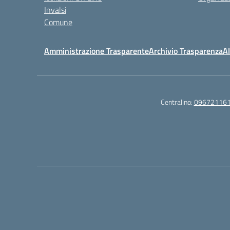
Invalsi
Comune
Amministrazione Trasparente
Archivio Trasparenza
Al
Centralino:
09672116