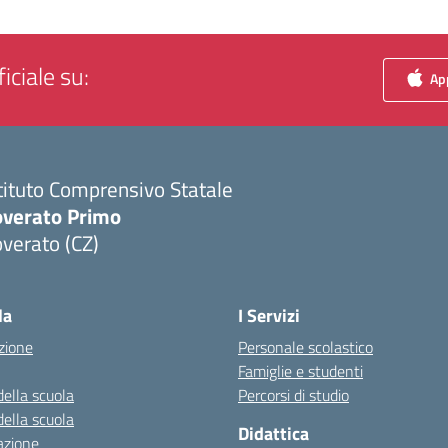
iciale su:
App
tituto Comprensivo Statale
overato Primo
verato (CZ)
Visita la pagina iniziale della scuola
la
I Servizi
zione
Personale scolastico
Famiglie e studenti
della scuola
Percorsi di studio
della scuola
Didattica
azione