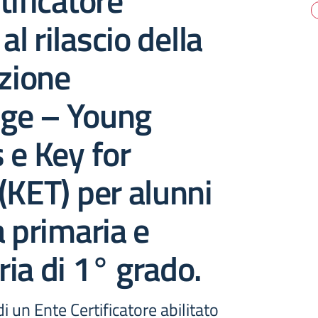
tificatore
 al rilascio della
azione
ge – Young
 e Key for
(KET) per alunni
a primaria e
ia di 1° grado.
i un Ente Certificatore abilitato