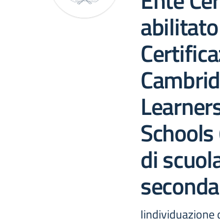
Ente Cer
abilitato
Certific
Cambrid
Learners
Schools 
di scuol
secondar
Iindividuazione d