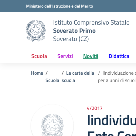
Vai ai contenuti
Vai al menu di navigazione
Vai al footer
Ministero dell'Istruzione e del Merito
Istituto Comprensivo Statale
Soverato Primo
Soverato (CZ)
Scuola
Servizi
Novità
Didattica
Home
Le carte della
Iindividuazione 
Scuola
scuola
per alunni di scuo
4/2017
Iindivid