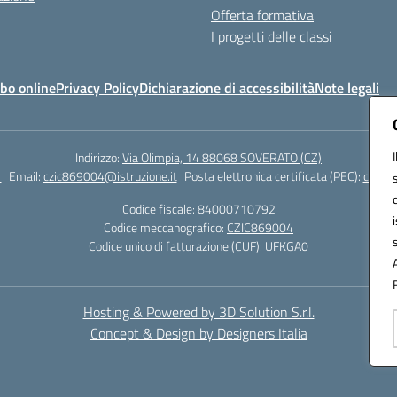
Offerta formativa
I progetti delle classi
bo online
Privacy Policy
Dichiarazione di accessibilità
Note legali
Indirizzo:
Via Olimpia, 14 88068 SOVERATO (CZ)
1
Email:
czic869004@istruzione.it
Posta elettronica certificata (PEC):
czic86
Codice fiscale: 84000710792
Codice meccanografico:
CZIC869004
Codice unico di fatturazione (CUF): UFKGA0
Hosting & Powered by 3D Solution S.r.l.
Concept & Design by Designers Italia