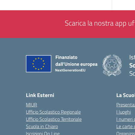
Scarica la nostra app uff
Is
S
So
— 
Link Esterni
La Scuo
MIUR
Presenta
Ufficio Scolastico Regionale
I luoghi
Ufficio Scolastico Territoriale
I numeri 
Scuola in Chiaro
Le carte 
Iscrizioni On Line
Organizz