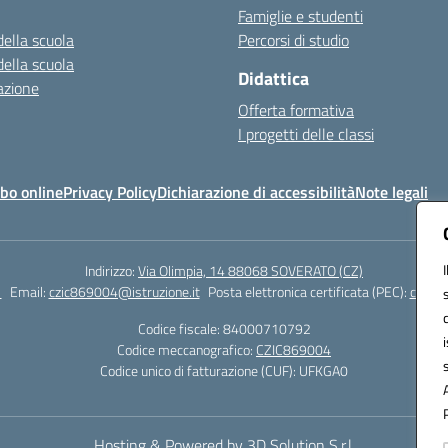
Famiglie e studenti
della scuola
Percorsi di studio
della scuola
Didattica
azione
Offerta formativa
I progetti delle classi
bo online
Privacy Policy
Dichiarazione di accessibilità
Note legali
Indirizzo:
Via Olimpia, 14 88068 SOVERATO (CZ)
1
Email:
czic869004@istruzione.it
Posta elettronica certificata (PEC):
czic86
Codice fiscale: 84000710792
Codice meccanografico:
CZIC869004
Codice unico di fatturazione (CUF): UFKGA0
Hosting & Powered by 3D Solution S.r.l.