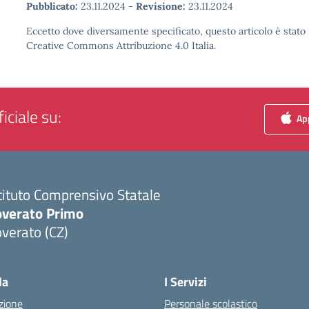
Pubblicato:
23.11.2024
-
Revisione:
23.11.2024
Eccetto dove diversamente specificato, questo articolo è stato 
Creative Commons Attribuzione 4.0 Italia.
iciale su:
App
tituto Comprensivo Statale
overato Primo
verato (CZ)
Visita la pagina iniziale della scuola
la
I Servizi
zione
Personale scolastico