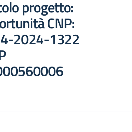
tolo progetto:
ortunità CNP:
.4-2024-1322
P
000560006