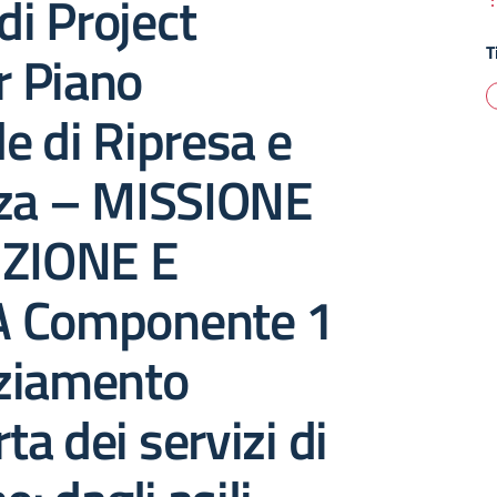
di Project
T
 Piano
e di Ripresa e
nza – MISSIONE
UZIONE E
A Componente 1
ziamento
rta dei servizi di