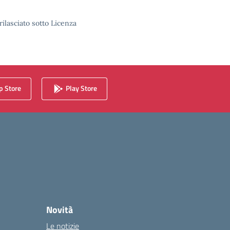
rilasciato sotto Licenza
 Store
Play Store
Novità
Le notizie