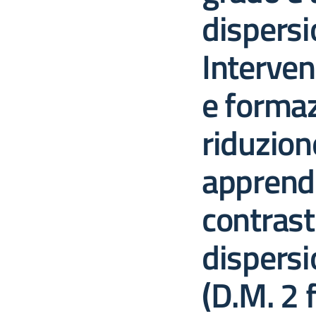
dispersi
Interven
e formaz
riduzione
apprendi
contrast
dispersi
(D.M. 2 