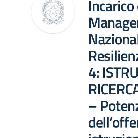
Incarico 
Manager
Nazional
Resilie
4: ISTR
RICERC
– Poten
dell’offe