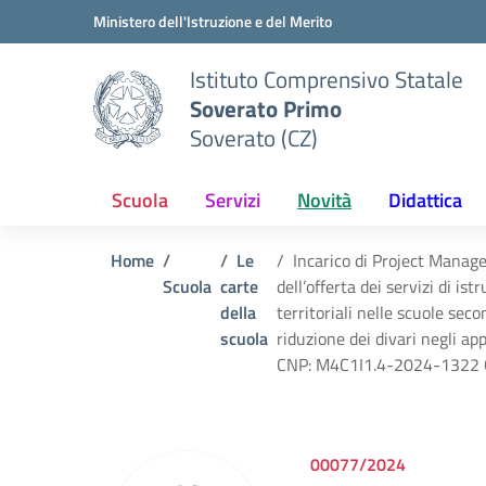
Vai ai contenuti
Vai al menu di navigazione
Vai al footer
Ministero dell'Istruzione e del Merito
Istituto Comprensivo Statale
Soverato Primo
Soverato (CZ)
Scuola
Servizi
Novità
Didattica
Home
Le
Incarico di Project Mana
Scuola
carte
dell’offerta dei servizi di is
della
territoriali nelle scuole sec
scuola
riduzione dei divari negli ap
CNP: M4C1I1.4-2024-1322
00077/2024