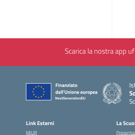
Scarica la nostra app uff
Is
S
So
— 
Link Esterni
La Scuo
MIUR
Presenta