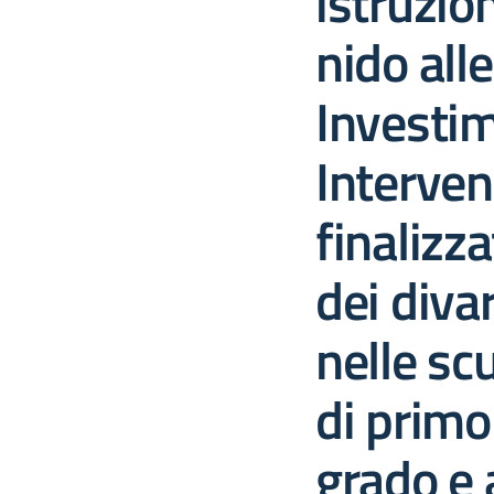
istruzion
nido all
Investim
Interven
finalizza
dei divar
nelle sc
di primo
grado e a