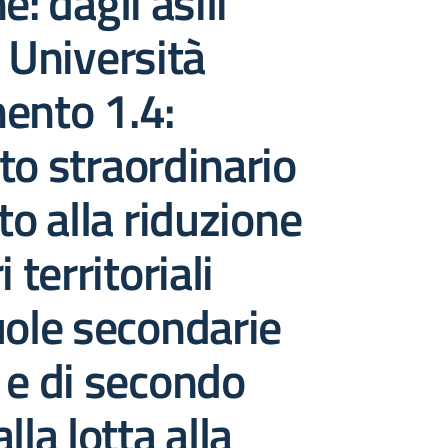
e: dagli asili
e Università
ento 1.4:
to straordinario
to alla riduzione
i territoriali
uole secondarie
 e di secondo
lla lotta alla