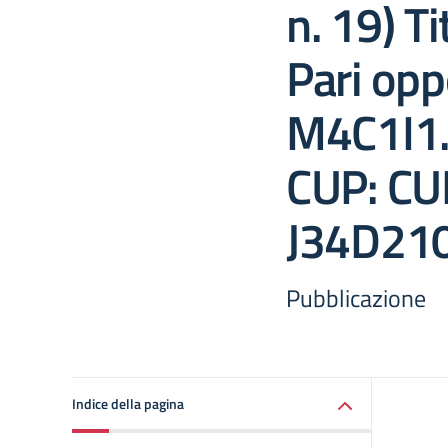
n. 19) Ti
Pari opp
M4C1I1
CUP: CU
J34D21
Pubblicazione
Indice della pagina