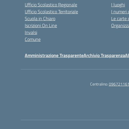
Ufficio Scolastico Regionale
I luoghi
Ufficio Scolastico Territoriale
I numeri 
Scuola in Chiaro
Le carte 
Iscrizioni On Line
Organizz
Invalsi
Comune
Amministrazione Trasparente
Archivio Trasparenza
Al
Centralino:
09672116