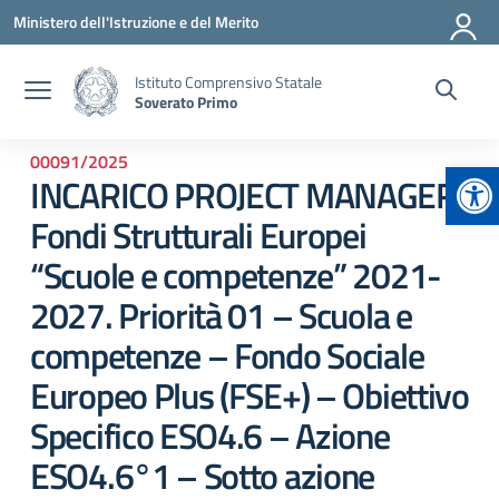
Vai ai contenuti
Vai al menu di navigazione
Vai al footer
Ministero dell'Istruzione e del Merito
Istituto Comprensivo Statale
Soverato Primo
00091/2025
Apr
INCARICO PROJECT MANAGER
Fondi Strutturali Europei
“Scuole e competenze” 2021-
2027. Priorità 01 – Scuola e
competenze – Fondo Sociale
Europeo Plus (FSE+) – Obiettivo
Specifico ESO4.6 – Azione
ESO4.6°1 – Sotto azione