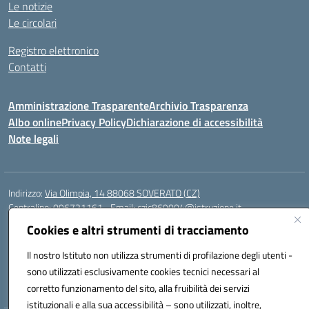
Le notizie
Le circolari
Registro elettronico
Contatti
Amministrazione Trasparente
Archivio Trasparenza
Albo online
Privacy Policy
Dichiarazione di accessibilità
Note legali
Indirizzo:
Via Olimpia, 14 88068 SOVERATO (CZ)
Centralino:
096721161
Email:
czic869004@istruzione.it
Posta elettronica certificata (PEC):
czic869004@pec.istruzione.it
Cookies e altri strumenti di tracciamento
Codice fiscale: 84000710792
Il nostro Istituto non utilizza strumenti di profilazione degli utenti -
Codice meccanografico:
CZIC869004
sono utilizzati esclusivamente cookies tecnici necessari al
Codice unico di fatturazione (CUF): UFKGA0
corretto funzionamento del sito, alla fruibilità dei servizi
istituzionali e alla sua accessibilità – sono utilizzati, inoltre,