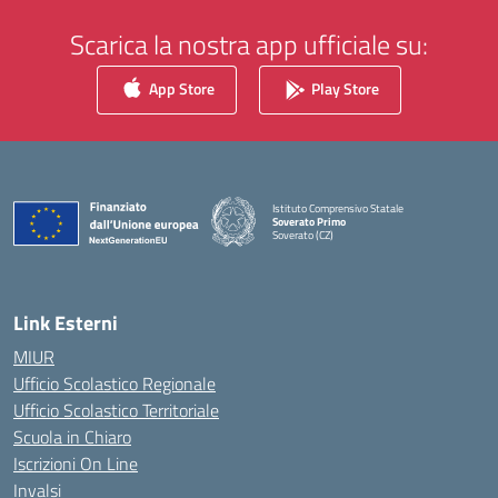
Scarica la nostra app ufficiale su:
App Store
Play Store
Istituto Comprensivo Statale
Soverato Primo
Soverato (CZ)
— Visita la pagina iniziale della scuola
Link Esterni
MIUR
Ufficio Scolastico Regionale
Ufficio Scolastico Territoriale
Scuola in Chiaro
Iscrizioni On Line
Invalsi